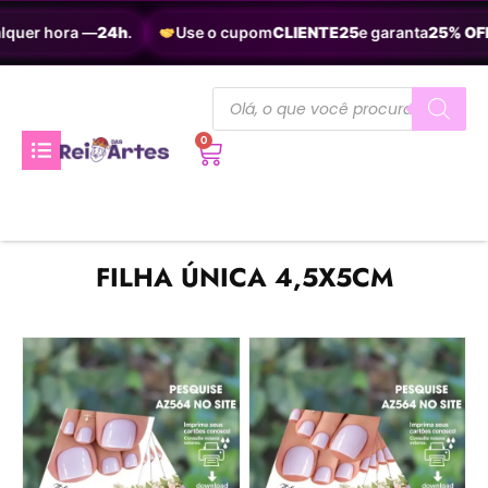
quer hora —
24h
.
Use o cupom
CLIENTE25
e garanta
25% OFF
.
0
FILHA ÚNICA 4,5X5CM