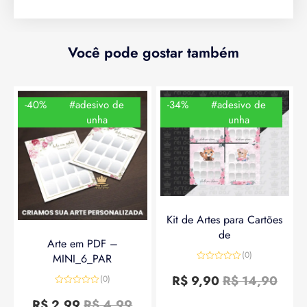
Você pode gostar também
-40%
#adesivo de
-34%
#adesivo de
unha
unha
Kit de Artes para Cartões
de
Arte em PDF –
(0)
MINI_6_PAR
Avaliação
0
R$
9,90
R$
14,90
(0)
de
Avaliação
5
0
R$
2,99
R$
4,99