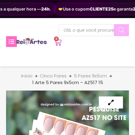
 a qualquer hora —
24h
.
Use o cupom
CLIENTE25
e garanta
25
0
Início
Cinco Pares
5 Pares 9x5cm
1 Arte 5 Pares 9x5cm – AZ517 15