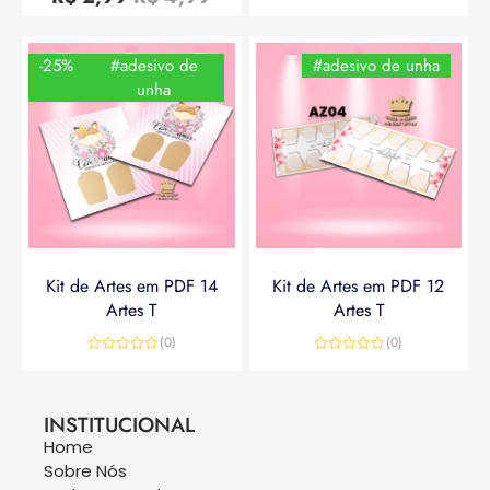
de
5
-25%
#adesivo de
#adesivo de unha
unha
Kit de Artes em PDF 14
Kit de Artes em PDF 12
Artes T
Artes T
(0)
(0)
Avaliação
Avaliação
0
0
R$
14,90
R$
19,90
R$
14,90
de
de
5
5
INSTITUCIONAL
Home
Sobre Nós