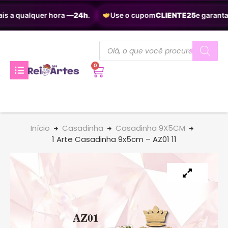
s a qualquer hora —
24h
.
Use o cupom
CLIENTE25
e garanta
2
0
Início
Casadinha
Casadinha 9X5CM
1 Arte Casadinha 9x5cm – AZ01 11