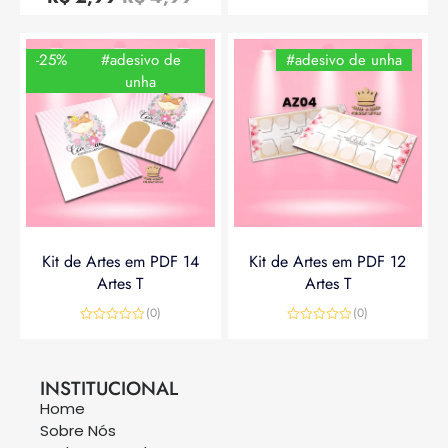
de
5
-25%
#adesivo de
#adesivo de unha
unha
Kit de Artes em PDF 14
Kit de Artes em PDF 12
Artes T
Artes T
(0)
(0)
Avaliação
Avaliação
0
0
R$
14,90
R$
19,90
R$
14,90
de
de
5
5
INSTITUCIONAL
Home
Sobre Nós