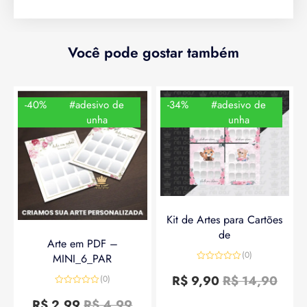
Você pode gostar também
-40%
#adesivo de
-34%
#adesivo de
unha
unha
Kit de Artes para Cartões
de
Arte em PDF –
(0)
MINI_6_PAR
Avaliação
0
R$
9,90
R$
14,90
(0)
de
Avaliação
5
0
R$
2,99
R$
4,99