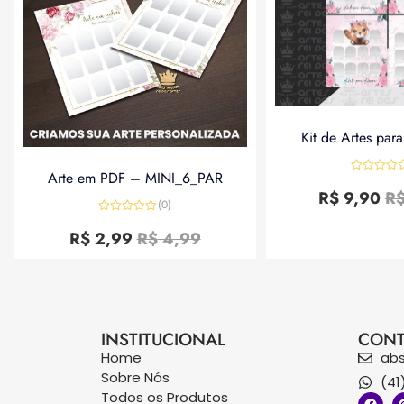
Kit de Artes par
Arte em PDF – MINI_6_PAR
Avaliação
0
R$
9,90
R
de
(0)
5
Avaliação
0
R$
2,99
R$
4,99
de
5
INSTITUCIONAL
CONT
Home
ab
Sobre Nós
(41
Todos os Produtos