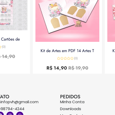
a Cartões de
(0)
Kit de Artes em PDF 14 Artes T
K
$
14,90
(0)
Avaliação
0
R$
14,90
R$
19,90
de
5
ATO
PEDIDOS
sinfopvh@gmail.com
Minha Conta
)98794-4244
Downloads