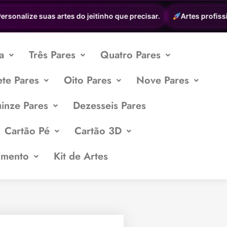
sonalize suas artes do jeitinho que precisar.
Artes profission
a
Três Pares
Quatro Pares
ete Pares
Oito Pares
Nove Pares
inze Pares
Dezesseis Pares
Cartão Pé
Cartão 3D
imento
Kit de Artes