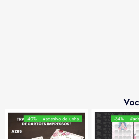
Voc
-40%
#adesivo de unha
-34%
#ade