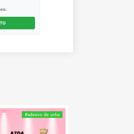
eis.
NTO
#adesivo de unha