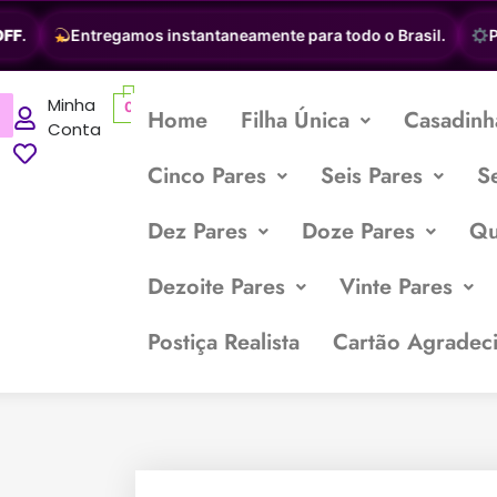
F
.
Entregamos instantaneamente para todo o Brasil.
Per
Minha
0
Home
Filha Única
Casadinh
Conta
Cinco Pares
Seis Pares
S
Dez Pares
Doze Pares
Qu
Dezoite Pares
Vinte Pares
Postiça Realista
Cartão Agradec