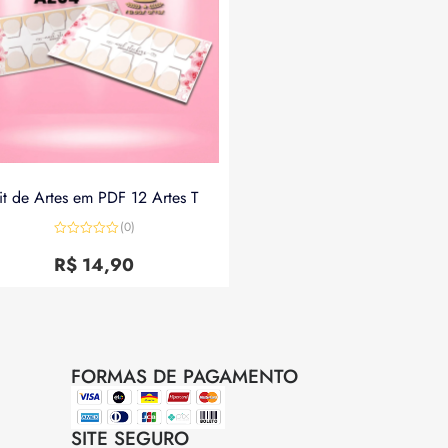
it de Artes em PDF 12 Artes T
(0)
Avaliação
0
R$
14,90
de
5
FORMAS DE PAGAMENTO
SITE SEGURO