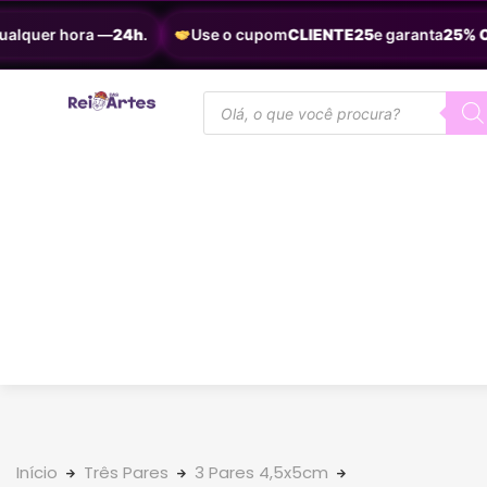
alquer hora —
24h
.
Use o cupom
CLIENTE25
e garanta
25% OF
Início
Três Pares
3 Pares 4,5x5cm