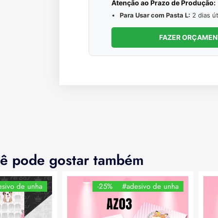
Atenção ao Prazo de Produção:
Para Usar com Pasta L:
2 dias út
FAZER ORÇAME
ê pode gostar também
sivo de unha
-25%
#adesivo de unha