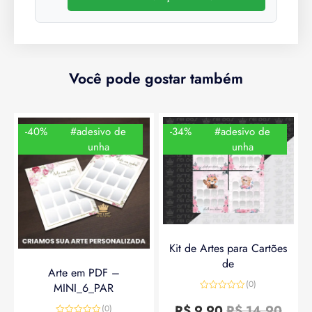
Você pode gostar também
-40%
#adesivo de
-34%
#adesivo de
unha
unha
Kit de Artes para Cartões
de
Arte em PDF –
(0)
MINI_6_PAR
Avaliação
0
R$
9,90
R$
14,90
(0)