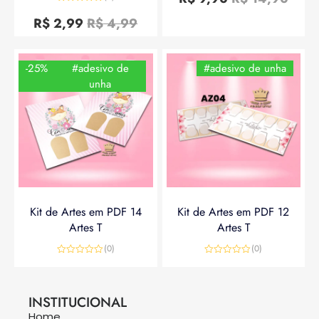
de
Avaliação
5
0
R$
2,99
R$
4,99
de
5
-25%
#adesivo de
#adesivo de unha
unha
Kit de Artes em PDF 14
Kit de Artes em PDF 12
Artes T
Artes T
(0)
(0)
Avaliação
Avaliação
0
0
R$
14,90
R$
19,90
R$
14,90
de
de
5
5
INSTITUCIONAL
Home