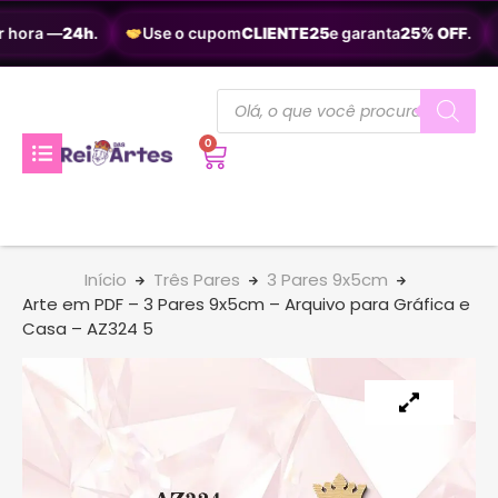
 hora —
24h
.
Use o cupom
CLIENTE25
e garanta
25% OFF
.
0
Início
Três Pares
3 Pares 9x5cm
Arte em PDF – 3 Pares 9x5cm – Arquivo para Gráfica e
Casa – AZ324 5