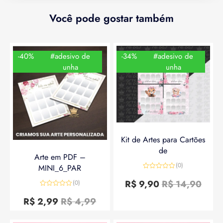
Você pode gostar também
-40%
#adesivo de
-34%
#adesivo de
unha
unha
Kit de Artes para Cartões
de
Arte em PDF –
(0)
MINI_6_PAR
Avaliação
0
R$
9,90
R$
14,90
(0)
de
Avaliação
5
0
R$
2,99
R$
4,99
de
5