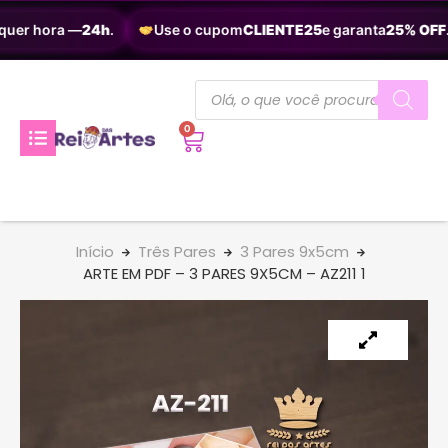
quer hora —
24h
.
Use o cupom
CLIENTE25
e garanta
25% OFF
.
0
Início
Três Pares
3 Pares 9x5cm
ARTE EM PDF – 3 PARES 9X5CM – AZ211 1