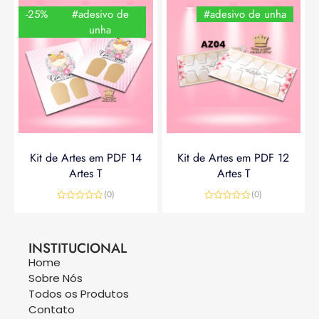
-25%
#adesivo de
#adesivo de unha
unha
Kit de Artes em PDF 14
Kit de Artes em PDF 12
Artes T
Artes T
(0)
(0)
Avaliação
Avaliação
0
0
R$
14,90
R$
19,90
R$
14,90
de
de
5
5
INSTITUCIONAL
Home
Sobre Nós
Todos os Produtos
Contato