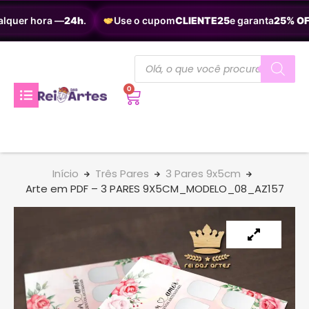
lquer hora —
24h
.
Use o cupom
CLIENTE25
e garanta
25% OFF
0
Início
Três Pares
3 Pares 9x5cm
Arte em PDF – 3 PARES 9X5CM_MODELO_08_AZ157