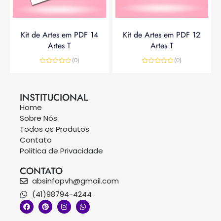
Kit de Artes em PDF 14
Kit de Artes em PDF 12
Artes T
Artes T
(0)
(0)
Avaliação
Avaliação
0
0
R$
14,90
R$
19,90
R$
14,90
de
de
5
5
INSTITUCIONAL
Home
Sobre Nós
Todos os Produtos
Contato
Politica de Privacidade
CONTATO
absinfopvh@gmail.com
(41)98794-4244