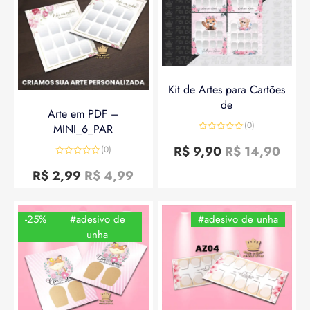
Kit de Artes para Cartões
de
Arte em PDF –
(0)
MINI_6_PAR
Avaliação
0
R$
9,90
R$
14,90
(0)
de
Avaliação
5
0
R$
2,99
R$
4,99
de
5
-25%
#adesivo de
#adesivo de unha
unha