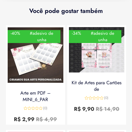
Você pode gostar também
-40%
#adesivo de
-34%
#adesivo de
unha
unha
Kit de Artes para Cartões
de
Arte em PDF –
(0)
MINI_6_PAR
Avaliação
0
R$
9,90
R$
14,90
(0)
de
Avaliação
5
0
R$
2,99
R$
4,99
de
5