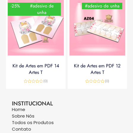
-25%
#adesivo de
#adesivo de unha
unha
Kit de Artes em PDF 14
Kit de Artes em PDF 12
Artes T
Artes T
(0)
(0)
Avaliação
Avaliação
0
0
R$
14,90
R$
19,90
R$
14,90
de
de
5
5
INSTITUCIONAL
Home
Sobre Nós
Todos os Produtos
Contato