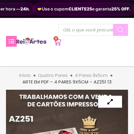
er hora —
24h
.
Use o cupom
CLIENTE25
e garanta
25% OFF
.
0
Início
Quatro Pares
4 Pares 9x5cm
ARTE EM PDF – 4 PARES 9X5CM – AZ251 13