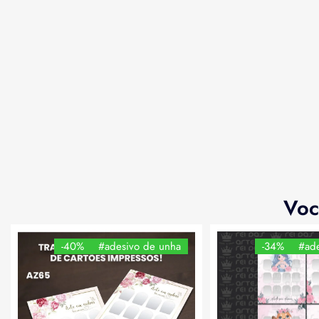
Voc
-40%
#adesivo de unha
-34%
#ade