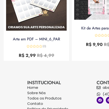
Kit de Artes par
Arte em PDF – MINI_6_PAR
Avaliação
0
R$
9,90
R
de
(0)
5
Avaliação
0
R$
2,99
R$
4,99
de
5
INSTITUCIONAL
CONT
Home
ab
Sobre Nós
(41
Todos os Produtos
Contato
Politica de Privacidade