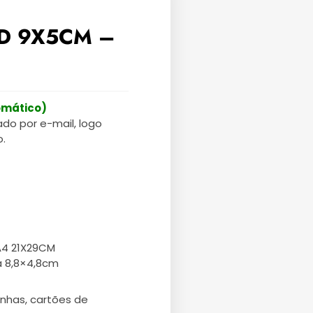
3D 9X5CM –
omático)
ado por e-mail, logo
.
A4 21X29CM
a 8,8×4,8cm
unhas, cartões de