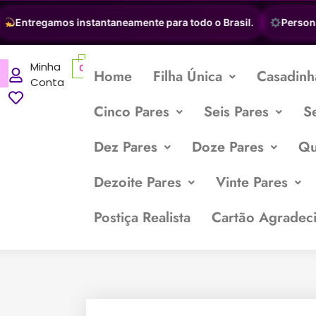
Entregamos instantaneamente para todo o Brasil.
Personaliz
Minha
0
Home
Filha Única
Casadinh
Conta
Cinco Pares
Seis Pares
S
Dez Pares
Doze Pares
Qu
Dezoite Pares
Vinte Pares
Postiça Realista
Cartão Agradec