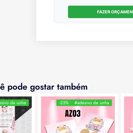
FAZER ORÇAME
ê pode gostar também
sivo de unha
-25%
#adesivo de unha