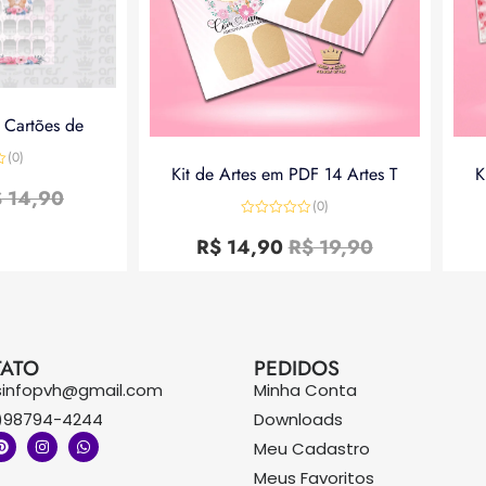
a Cartões de
(0)
Kit de Artes em PDF 14 Artes T
K
$
14,90
(0)
Avaliação
0
R$
14,90
R$
19,90
de
5
ATO
PEDIDOS
sinfopvh@gmail.com
Minha Conta
)98794-4244
Downloads
Meu Cadastro
Meus Favoritos