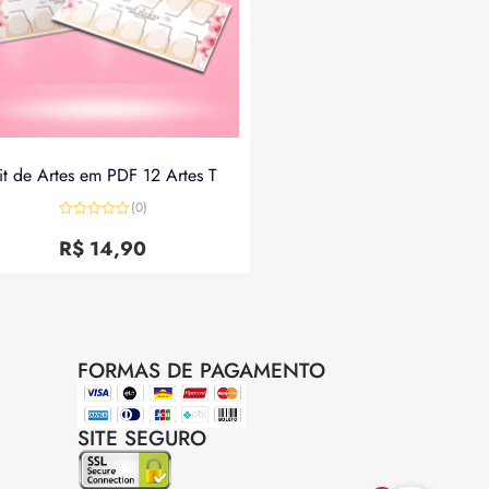
it de Artes em PDF 12 Artes T
(0)
Avaliação
0
R$
14,90
de
5
FORMAS DE PAGAMENTO
SITE SEGURO