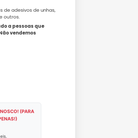
as de adesivos de unhas,
re outros.
nado a pessoas que
. Não vendemos
NOSCO! (PARA
PENAS!)
eis.