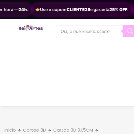
hora —
24h
.
Use o cupom
CLIENTE25
e garanta
25% OFF
.
Início
Cartão 3D
Cartão 3D 9X5CM