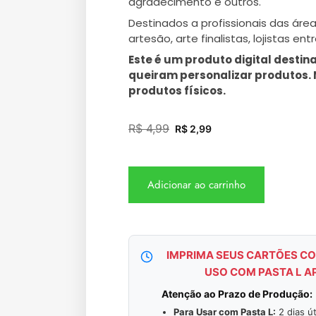
agradecimento e outros.
Destinados a profissionais das áre
artesão, arte finalistas, lojistas ent
Este é um produto digital desti
queiram personalizar produtos
produtos físicos.
R$
4,99
R$
2,99
Adicionar ao carrinho
IMPRIMA SEUS CARTÕES CO
USO COM PASTA L A
Atenção ao Prazo de Produção:
Para Usar com Pasta L:
2 dias út