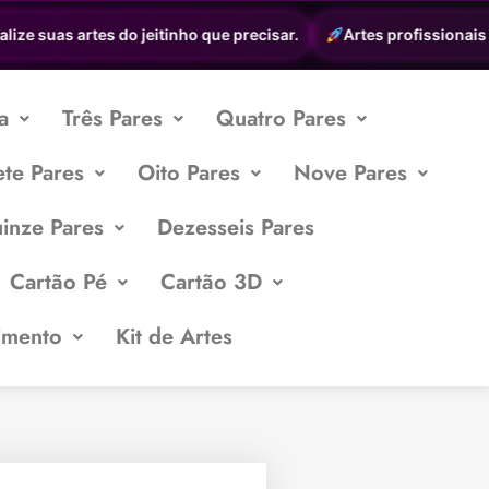
e suas artes do jeitinho que precisar.
Artes profissionais a p
a
Três Pares
Quatro Pares
ete Pares
Oito Pares
Nove Pares
inze Pares
Dezesseis Pares
Cartão Pé
Cartão 3D
imento
Kit de Artes