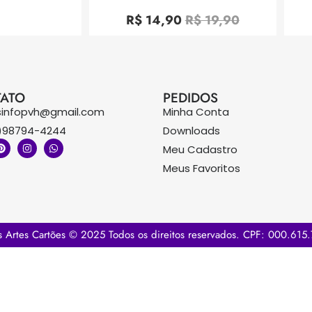
Avaliação
0
R$
14,90
R$
19,90
de
5
ATO
PEDIDOS
sinfopvh@gmail.com
Minha Conta
)98794-4244
Downloads
Meu Cadastro
Meus Favoritos
s Artes Cartões © 2025 Todos os direitos reservados. CPF: 000.615