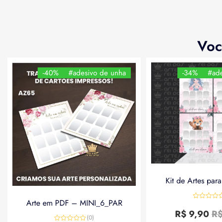
Voc
-40%
#adesivo de unha
-34%
#ade
Kit de Artes par
Arte em PDF – MINI_6_PAR
Avaliação
0
R$
9,90
R
de
(0)
5