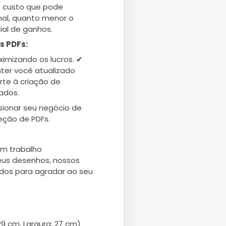
o custo que pode
final, quanto menor o
ial de ganhos.
s PDFs:
imizando os lucros. ✔
ter você atualizado
rte à criação de
zados.
sionar seu negócio de
eção de PDFs.
um trabalho
seus desenhos, nossos
dos para agradar ao seu
29 cm, Largura: 27 cm)