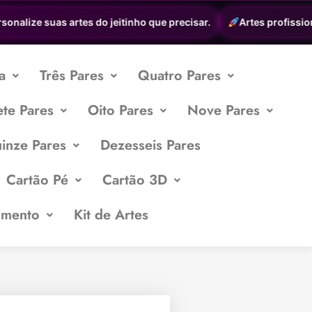
alize suas artes do jeitinho que precisar.
Artes profissionais
a
Três Pares
Quatro Pares
ete Pares
Oito Pares
Nove Pares
inze Pares
Dezesseis Pares
Cartão Pé
Cartão 3D
imento
Kit de Artes