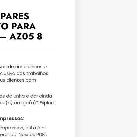
 PARES
VO PARA
– AZ05 8
os de unha únicos e
clusivo aos trabalhos
eus clientes com
os de unha e dar ainda
seu(a) amigo(a)? Explore
mpressos:
impressos, esta é a
erando. Nossos PDFs