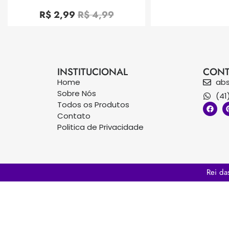
Avaliação
0
R$
2,99
R$
4,99
de
5
INSTITUCIONAL
CONT
Home
ab
Sobre Nós
(41
Todos os Produtos
Contato
Politica de Privacidade
Rei da