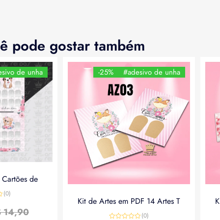
ê pode gostar também
sivo de unha
-25%
#adesivo de unha
a Cartões de
(0)
Kit de Artes em PDF 14 Artes T
K
$
14,90
(0)