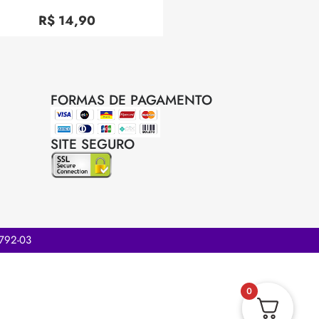
Avaliação
0
R$
14,90
de
5
FORMAS DE PAGAMENTO
SITE SEGURO
.792-03
0