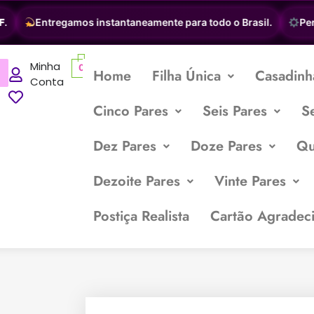
Entregamos instantaneamente para todo o Brasil.
Person
Minha
0
Home
Filha Única
Casadinh
Conta
Cinco Pares
Seis Pares
S
Dez Pares
Doze Pares
Qu
Dezoite Pares
Vinte Pares
Postiça Realista
Cartão Agradec