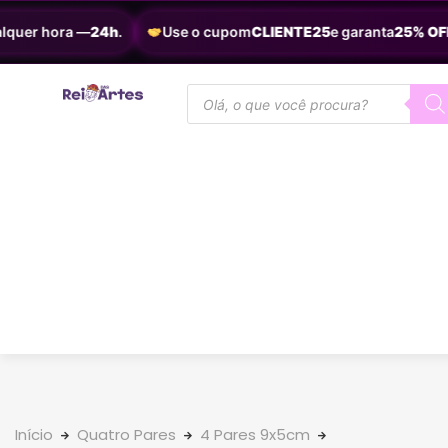
uer hora —
24h
.
Use o cupom
CLIENTE25
e garanta
25% OFF
.
Início
Quatro Pares
4 Pares 9x5cm