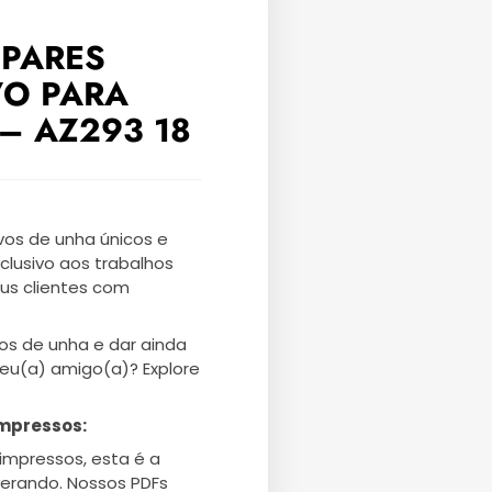
 PARES
VO PARA
– AZ293 18
os de unha únicos e
clusivo aos trabalhos
eus clientes com
os de unha e dar ainda
seu(a) amigo(a)? Explore
mpressos:
impressos, esta é a
erando. Nossos PDFs