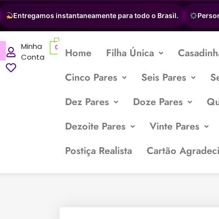
Entregamos instantaneamente para todo o Brasil.
Personaliz
Minha
0
Home
Filha Única
Casadinh
Conta
Cinco Pares
Seis Pares
S
Dez Pares
Doze Pares
Qu
Dezoite Pares
Vinte Pares
Postiça Realista
Cartão Agradec