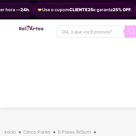
hora —
24h
.
Use o cupom
CLIENTE25
e garanta
25% OFF
.
Início
Cinco Pares
5 Pares 9x5cm