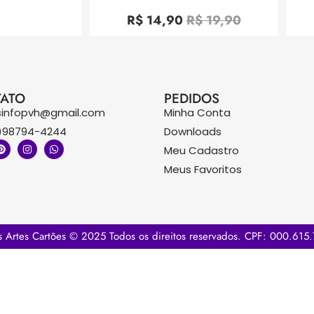
Avaliação
0
R$
14,90
R$
19,90
de
5
ATO
PEDIDOS
sinfopvh@gmail.com
Minha Conta
)98794-4244
Downloads
Meu Cadastro
Meus Favoritos
s Artes Cartões © 2025 Todos os direitos reservados. CPF: 000.615