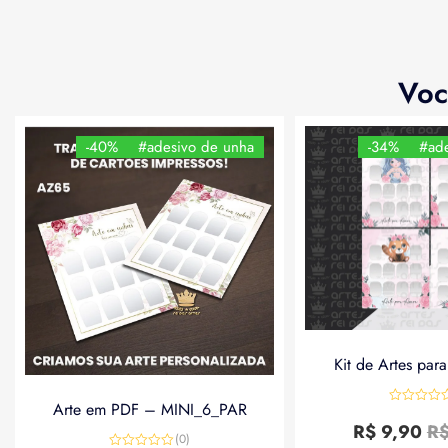
Voc
-40%
#adesivo de unha
-34%
#ade
Kit de Artes par
Arte em PDF – MINI_6_PAR
Avaliação
0
R$
9,90
R
de
(0)
5