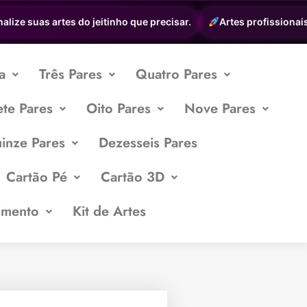
e suas artes do jeitinho que precisar.
Artes profissionais a p
a
Três Pares
Quatro Pares
ete Pares
Oito Pares
Nove Pares
inze Pares
Dezesseis Pares
Cartão Pé
Cartão 3D
imento
Kit de Artes