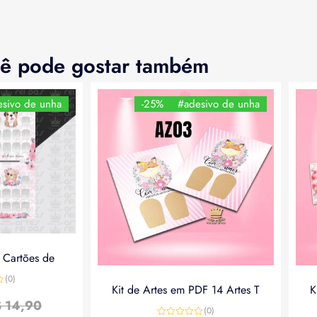
ê pode gostar também
sivo de unha
-25%
#adesivo de unha
a Cartões de
(0)
Kit de Artes em PDF 14 Artes T
K
$
14,90
(0)