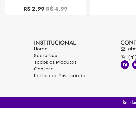
Avaliação
0
R$
2,99
R$
4,99
de
5
INSTITUCIONAL
CONT
Home
ab
Sobre Nós
(41
Todos os Produtos
Contato
Politica de Privacidade
Rei da