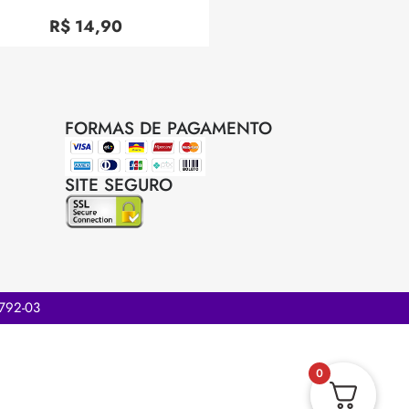
Avaliação
0
R$
14,90
de
5
FORMAS DE PAGAMENTO
SITE SEGURO
.792-03
0