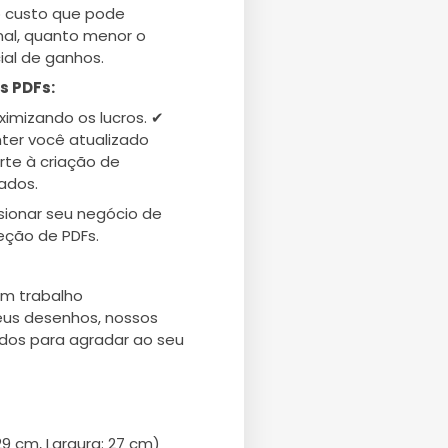
o custo que pode
final, quanto menor o
ial de ganhos.
s PDFs:
imizando os lucros. ✔
ter você atualizado
rte à criação de
zados.
sionar seu negócio de
eção de PDFs.
um trabalho
seus desenhos, nossos
dos para agradar ao seu
29 cm, Largura: 27 cm)