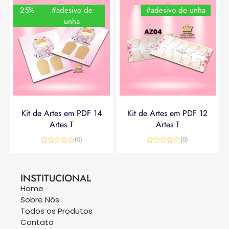
-25%
#adesivo de
#adesivo de unha
unha
Kit de Artes em PDF 14
Kit de Artes em PDF 12
Artes T
Artes T
(0)
(0)
Avaliação
Avaliação
0
0
R$
14,90
R$
19,90
R$
14,90
de
de
5
5
INSTITUCIONAL
Home
Sobre Nós
Todos os Produtos
Contato