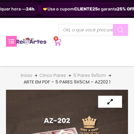
quer hora —
24h
.
Use o cupom
CLIENTE25
e garanta
25% OFF
.
0
Início
Cinco Pares
5 Pares 9x5cm
ARTE EM PDF – 5 PARES 9X5CM – AZ202 1