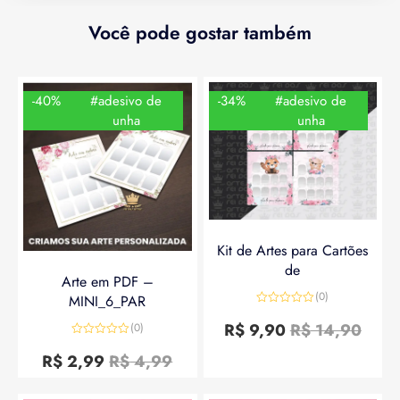
Você pode gostar também
-40%
#adesivo de
-34%
#adesivo de
unha
unha
Kit de Artes para Cartões
de
Arte em PDF –
(0)
MINI_6_PAR
Avaliação
0
R$
9,90
R$
14,90
(0)
de
Avaliação
5
0
R$
2,99
R$
4,99
de
5