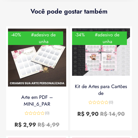
Você pode gostar também
-40%
#adesivo de
-34%
#adesivo de
unha
unha
Kit de Artes para Cartões
de
Arte em PDF –
(0)
MINI_6_PAR
Avaliação
0
R$
9,90
R$
14,90
(0)
de
Avaliação
5
0
R$
2,99
R$
4,99
de
5