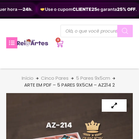
er hora —
24h
.
Use o cupom
CLIENTE25
e garanta
25% OFF
.
0
Início
Cinco Pares
5 Pares 9x5cm
ARTE EM PDF – 5 PARES 9X5CM – AZ214 2