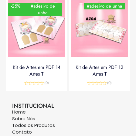
-25%
#adesivo de
#adesivo de unha
unha
Kit de Artes em PDF 14
Kit de Artes em PDF 12
Artes T
Artes T
(0)
(0)
Avaliação
Avaliação
0
0
R$
14,90
R$
19,90
R$
14,90
de
de
5
5
INSTITUCIONAL
Home
Sobre Nós
Todos os Produtos
Contato