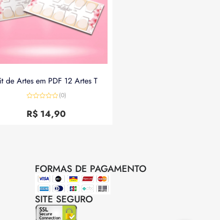
it de Artes em PDF 12 Artes T
(0)
Avaliação
0
R$
14,90
de
5
FORMAS DE PAGAMENTO
SITE SEGURO