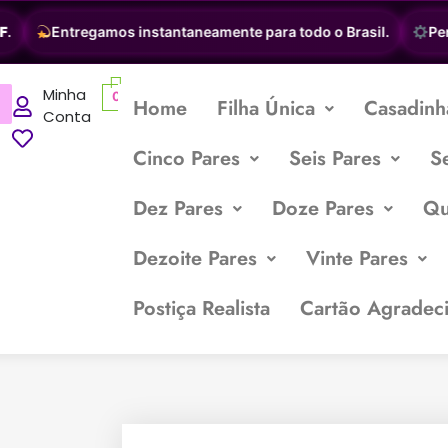
Entregamos instantaneamente para todo o Brasil.
Perso
Minha
0
Home
Filha Única
Casadinh
Conta
Cinco Pares
Seis Pares
S
Dez Pares
Doze Pares
Qu
Dezoite Pares
Vinte Pares
Postiça Realista
Cartão Agradec