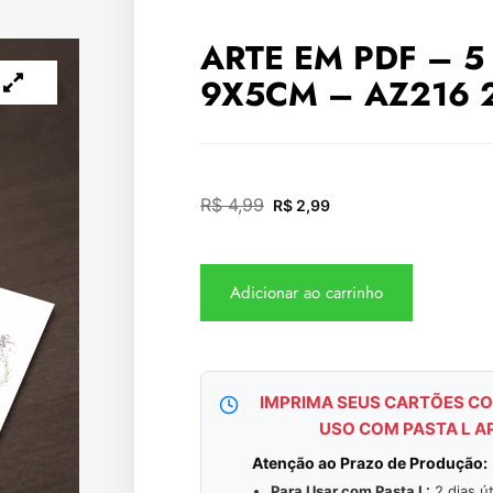
ARTE EM PDF – 5
9X5CM – AZ216 
R$
4,99
R$
2,99
Adicionar ao carrinho
IMPRIMA SEUS CARTÕES CO
USO COM PASTA L A
Atenção ao Prazo de Produção:
Para Usar com Pasta L:
2 dias út