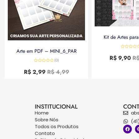
Kit de Artes par
Arte em PDF – MINI_6_PAR
Avaliação
0
R$
9,90
R
de
(0)
5
Avaliação
0
R$
2,99
R$
4,99
de
5
INSTITUCIONAL
CONT
Home
ab
Sobre Nós
(41
Todos os Produtos
Contato