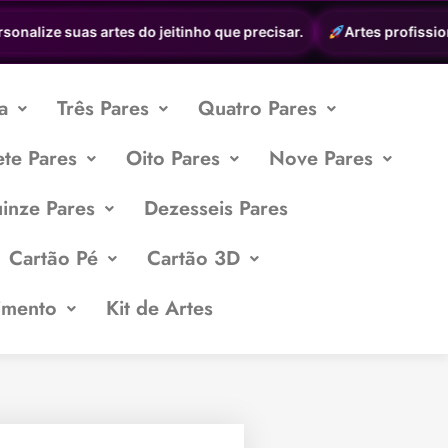
nalize suas artes do jeitinho que precisar.
Artes profissionai
a
Três Pares
Quatro Pares
ete Pares
Oito Pares
Nove Pares
inze Pares
Dezesseis Pares
Cartão Pé
Cartão 3D
imento
Kit de Artes