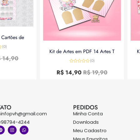
a Cartões de
(0)
Kit de Artes em PDF 14 Artes T
K
$
14,90
(0)
Avaliação
0
R$
14,90
R$
19,90
de
5
ATO
PEDIDOS
sinfopvh@gmail.com
Minha Conta
)98794-4244
Downloads
Meu Cadastro
Meus Favoritos