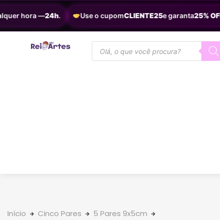
quer hora —
24h
.
Use o cupom
CLIENTE25
e garanta
25% OFF
.
Início
Cinco Pares
5 Pares 9x5cm