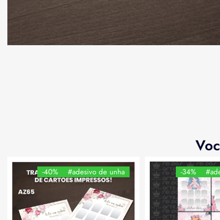
Voc
-40%
#adesivo de unha
-34%
#ade