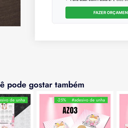
FAZER ORÇAME
ê pode gostar também
sivo de unha
-25%
#adesivo de unha