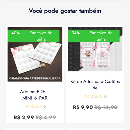
Você pode gostar também
-40%
#adesivo de
-34%
#adesivo de
unha
unha
Kit de Artes para Cartões
de
Arte em PDF –
(0)
MINI_6_PAR
Avaliação
0
R$
9,90
R$
14,90
(0)
de
Avaliação
5
0
R$
2,99
R$
4,99
de
5