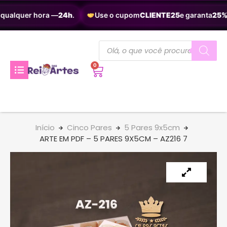
qualquer hora —
24h
.
Use o cupom
CLIENTE25
e garanta
25% 
0
Início
Cinco Pares
5 Pares 9x5cm
ARTE EM PDF – 5 PARES 9X5CM – AZ216 7