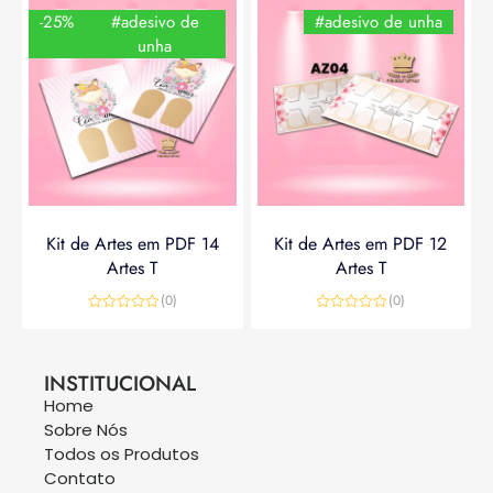
-25%
#adesivo de
#adesivo de unha
unha
Kit de Artes em PDF 14
Kit de Artes em PDF 12
Artes T
Artes T
(0)
(0)
Avaliação
Avaliação
0
0
R$
14,90
R$
19,90
R$
14,90
de
de
5
5
INSTITUCIONAL
Home
Sobre Nós
Todos os Produtos
Contato