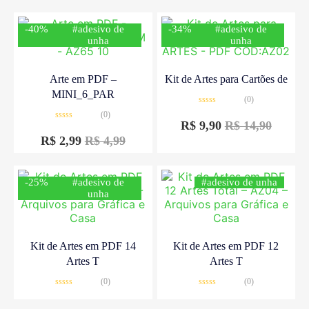
-40%
#adesivo de
-34%
#adesivo de
unha
unha
Arte em PDF –
Kit de Artes para Cartões de
MINI_6_PAR
(0)
Avaliação
(0)
0
R$
9,90
R$
14,90
Avaliação
de
0
5
R$
2,99
R$
4,99
de
5
-25%
#adesivo de
#adesivo de unha
unha
Kit de Artes em PDF 14
Kit de Artes em PDF 12
Artes T
Artes T
(0)
(0)
Avaliação
Avaliação
0
0
R$
14,90
R$
19,90
R$
14,90