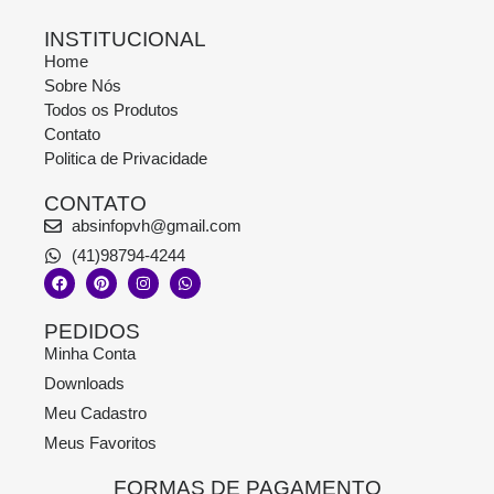
de
de
5
5
INSTITUCIONAL
Home
Sobre Nós
Todos os Produtos
Contato
Politica de Privacidade
CONTATO
absinfopvh@gmail.com
(41)98794-4244
PEDIDOS
Minha Conta
Downloads
Meu Cadastro
Meus Favoritos
FORMAS DE PAGAMENTO