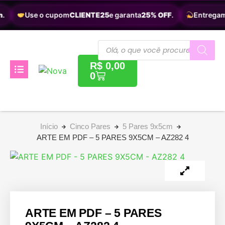
.
Use o cupom
CLIENTE25
e garanta
25% OFF
.
Entregamo
R$
0,00
0
Início
Cinco Pares
5 Pares 9x5cm
ARTE EM PDF – 5 PARES 9X5CM – AZ282 4
ARTE EM PDF – 5 PARES