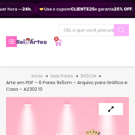
er hora —
24h
.
Use o cupom
CLIENTE25
e garanta
25% OFF
.
0
Início
Seis Pares
9X5CM
Arte em PDF – 6 Pares 9x5cm – Arquivo para Gráfica e
Casa – AZ302 10