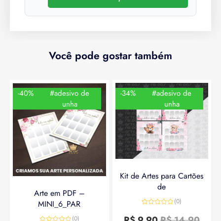
Você pode gostar também
-40%
#adesivo de
-34%
#adesivo de
unha
unha
Kit de Artes para Cartões
de
Arte em PDF –
(0)
MINI_6_PAR
Avaliação
0
R$
9,90
R$
14,90
(0)