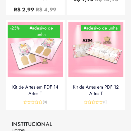
de
Avaliação
5
0
R$
2,99
R$
4,99
de
5
-25%
#adesivo de
#adesivo de unha
unha
Kit de Artes em PDF 14
Kit de Artes em PDF 12
Artes T
Artes T
(0)
(0)
Avaliação
Avaliação
0
0
R$
14,90
R$
19,90
R$
14,90
de
de
5
5
INSTITUCIONAL
Home