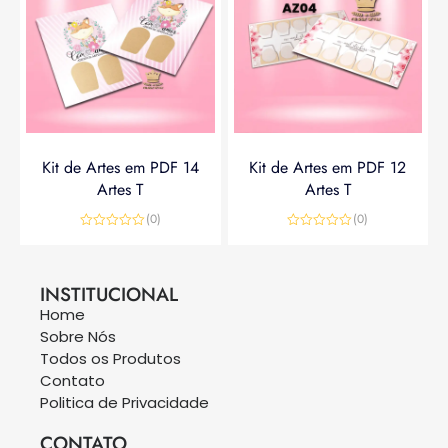
Kit de Artes em PDF 14
Kit de Artes em PDF 12
Artes T
Artes T
(0)
(0)
Avaliação
Avaliação
0
0
R$
14,90
R$
19,90
R$
14,90
de
de
5
5
INSTITUCIONAL
Home
Sobre Nós
Todos os Produtos
Contato
Politica de Privacidade
CONTATO