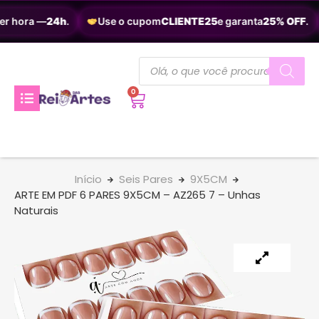
r hora —
24h
.
Use o cupom
CLIENTE25
e garanta
25% OFF
.
0
Início
Seis Pares
9X5CM
ARTE EM PDF 6 PARES 9X5CM – AZ265 7 – Unhas
Naturais