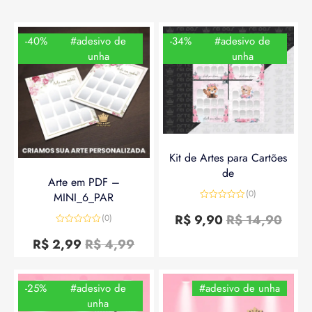
-40%
#adesivo de
-34%
#adesivo de
unha
unha
Kit de Artes para Cartões
de
Arte em PDF –
(0)
MINI_6_PAR
Avaliação
0
R$
9,90
R$
14,90
(0)
de
Avaliação
5
0
R$
2,99
R$
4,99
de
5
-25%
#adesivo de
#adesivo de unha
unha