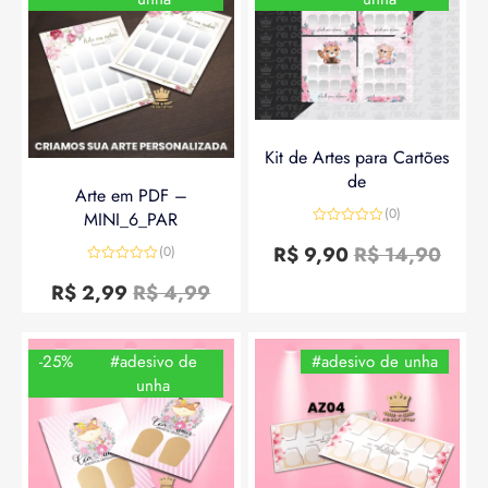
Kit de Artes para Cartões
de
Arte em PDF –
(0)
MINI_6_PAR
Avaliação
0
R$
9,90
R$
14,90
(0)
de
Avaliação
5
0
R$
2,99
R$
4,99
de
5
-25%
#adesivo de
#adesivo de unha
unha