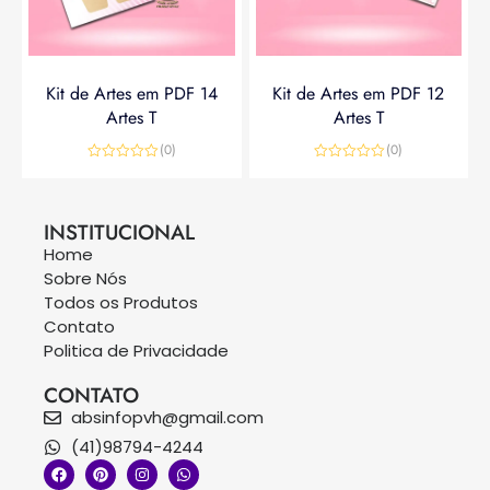
Kit de Artes em PDF 14
Kit de Artes em PDF 12
Artes T
Artes T
(0)
(0)
Avaliação
Avaliação
0
0
R$
14,90
R$
19,90
R$
14,90
de
de
5
5
INSTITUCIONAL
Home
Sobre Nós
Todos os Produtos
Contato
Politica de Privacidade
CONTATO
absinfopvh@gmail.com
(41)98794-4244