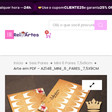
alquer hora —
24h
.
Use o cupom
CLIENTE25
e garanta
25% OF
0
Início
Seis Pares
Mini 6 Pares 7,5x9cm
Arte em PDF – AZ148_MINI_6_PARES_7,5X9CM