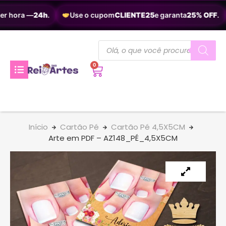
r hora —
24h
.
Use o cupom
CLIENTE25
e garanta
25% OFF
.
0
Início
Cartão Pé
Cartão Pé 4,5X5CM
Arte em PDF – AZ148_PÉ_4,5X5CM