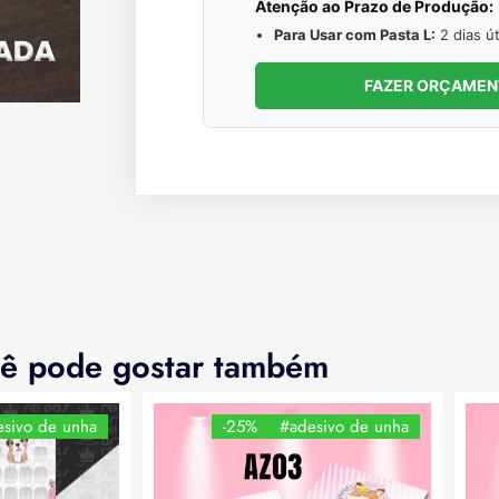
Atenção ao Prazo de Produção:
Para Usar com Pasta L:
2 dias út
FAZER ORÇAME
ê pode gostar também
sivo de unha
-25%
#adesivo de unha