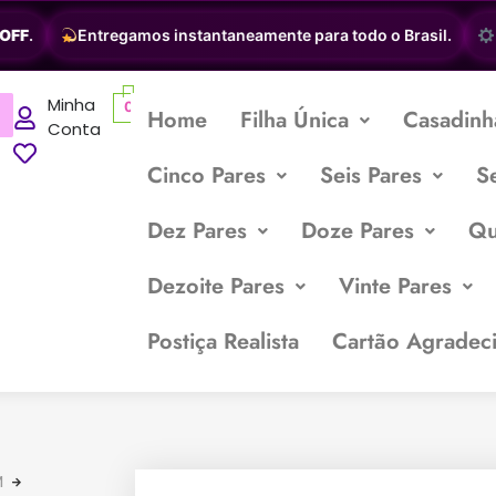
F
.
Entregamos instantaneamente para todo o Brasil.
Per
Minha
0
Home
Filha Única
Casadinh
Conta
Cinco Pares
Seis Pares
S
Dez Pares
Doze Pares
Qu
Dezoite Pares
Vinte Pares
Postiça Realista
Cartão Agradec
M