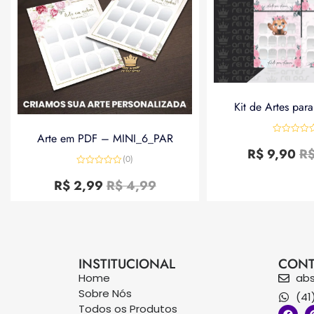
Kit de Artes par
Arte em PDF – MINI_6_PAR
Avaliação
0
R$
9,90
R
de
(0)
5
Avaliação
0
R$
2,99
R$
4,99
de
5
INSTITUCIONAL
CONT
Home
ab
Sobre Nós
(41
Todos os Produtos