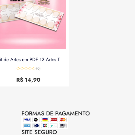
it de Artes em PDF 12 Artes T
(0)
Avaliação
0
R$
14,90
de
5
FORMAS DE PAGAMENTO
SITE SEGURO