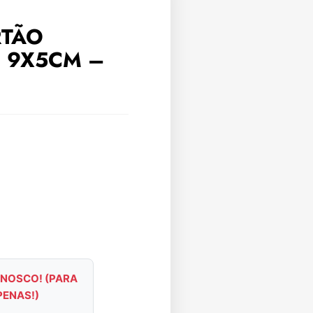
RTÃO
 9X5CM –
NOSCO! (PARA
PENAS!)