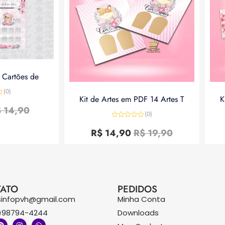
a Cartões de
(0)
Kit de Artes em PDF 14 Artes T
K
$
14,90
(0)
Avaliação
0
R$
14,90
R$
19,90
de
5
ATO
PEDIDOS
sinfopvh@gmail.com
Minha Conta
)98794-4244
Downloads