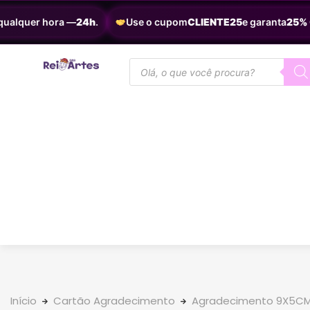
alquer hora —
24h
.
Use o cupom
CLIENTE25
e garanta
25% OF
Início
Cartão Agradecimento
Agradecimento 9X5C