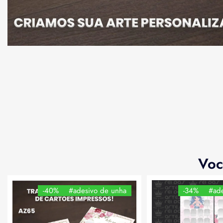
Voc
-40%
#adesivo de unha
-34%
#ade