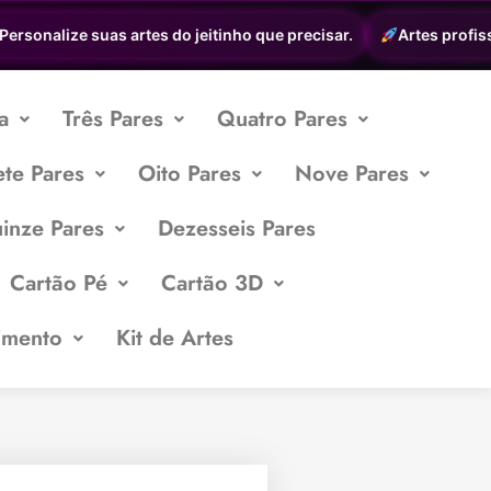
sonalize suas artes do jeitinho que precisar.
Artes profission
a
Três Pares
Quatro Pares
ete Pares
Oito Pares
Nove Pares
inze Pares
Dezesseis Pares
Cartão Pé
Cartão 3D
imento
Kit de Artes