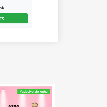
eis.
NTO
#adesivo de unha