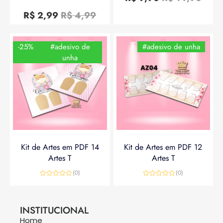
de
Avaliação
5
0
R$
2,99
R$
4,99
de
5
-25%
#adesivo de
#adesivo de unha
unha
Kit de Artes em PDF 14
Kit de Artes em PDF 12
Artes T
Artes T
(0)
(0)
Avaliação
Avaliação
0
0
R$
14,90
R$
19,90
R$
14,90
de
de
5
5
INSTITUCIONAL
Home