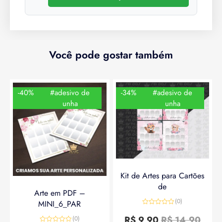
Você pode gostar também
-40%
#adesivo de
-34%
#adesivo de
unha
unha
Kit de Artes para Cartões
de
Arte em PDF –
(0)
MINI_6_PAR
Avaliação
0
R$
9,90
R$
14,90
(0)