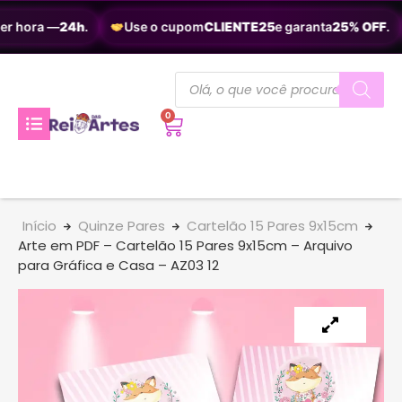
r hora —
24h
.
Use o cupom
CLIENTE25
e garanta
25% OFF
.
0
Início
Quinze Pares
Cartelão 15 Pares 9x15cm
Arte em PDF – Cartelão 15 Pares 9x15cm – Arquivo
para Gráfica e Casa – AZ03 12