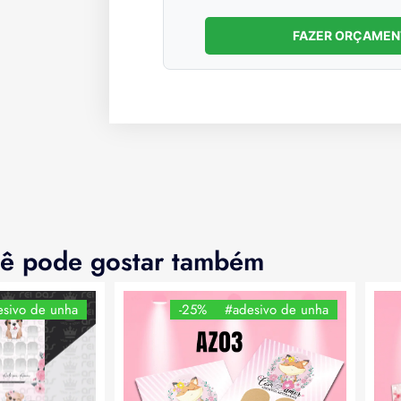
FAZER ORÇAME
ê pode gostar também
sivo de unha
-25%
#adesivo de unha