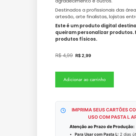
agradecimento e outros.
Destinados a profissionais das áre
artesão, arte finalistas, lojistas ent
Este é um produto digital desti
queiram personalizar produtos
produtos físicos.
R$
4,99
R$
2,99
Adicionar ao carrinho
IMPRIMA SEUS CARTÕES CO
USO COM PASTA L A
Atenção ao Prazo de Produção:
Para Usar com Pasta L:
2 dias út