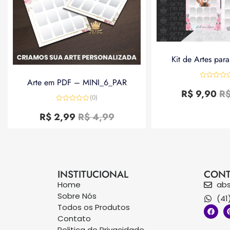
Kit de Artes par
Arte em PDF – MINI_6_PAR
Avaliação
0
R$
9,90
R
de
(0)
5
Avaliação
0
R$
2,99
R$
4,99
de
5
INSTITUCIONAL
CONT
Home
ab
Sobre Nós
(41
Todos os Produtos
Contato
Politica de Privacidade