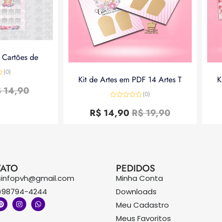
a Cartões de
(0)
Kit de Artes em PDF 14 Artes T
K
$
14,90
(0)
Avaliação
0
R$
14,90
R$
19,90
de
5
ATO
PEDIDOS
sinfopvh@gmail.com
Minha Conta
)98794-4244
Downloads
Meu Cadastro
Meus Favoritos