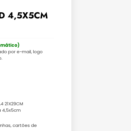
3D 4,5X5CM
omático)
ado por e-mail, logo
.
A4 21X29CM
a 4,5x5cm
unhas, cartões de