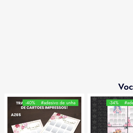
Voc
-40%
#adesivo de unha
-34%
#ade