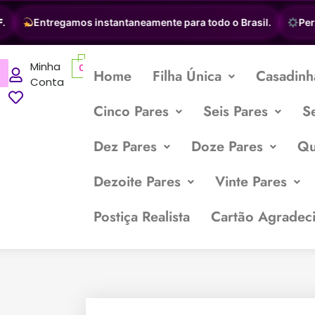
Entregamos instantaneamente para todo o Brasil.
Person
Minha
0
Home
Filha Única
Casadinh
Conta
Cinco Pares
Seis Pares
S
Dez Pares
Doze Pares
Qu
Dezoite Pares
Vinte Pares
Postiça Realista
Cartão Agradec