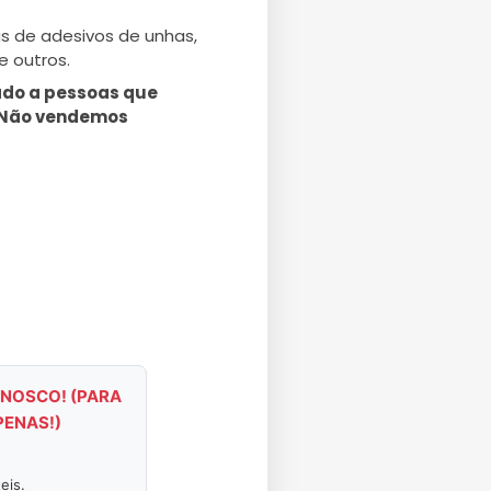
as de adesivos de unhas,
re outros.
nado a pessoas que
. Não vendemos
NOSCO! (PARA
PENAS!)
eis.