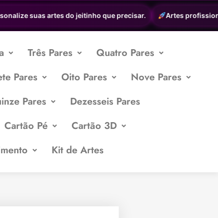
alize suas artes do jeitinho que precisar.
Artes profissionais
a
Três Pares
Quatro Pares
ete Pares
Oito Pares
Nove Pares
inze Pares
Dezesseis Pares
Cartão Pé
Cartão 3D
imento
Kit de Artes