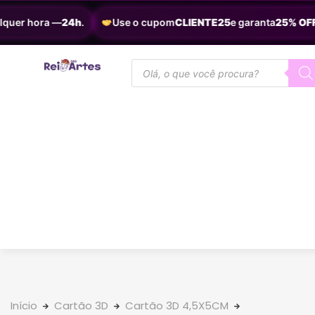
uer hora —
24h
.
Use o cupom
CLIENTE25
e garanta
25% OFF
.
Início
Cartão 3D
Cartão 3D 4,5X5CM