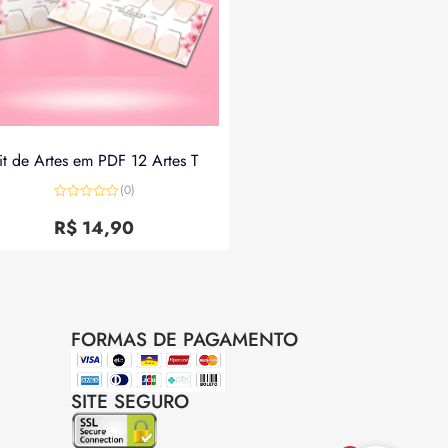
it de Artes em PDF 12 Artes T
(0)
Avaliação
0
R$
14,90
de
5
FORMAS DE PAGAMENTO
SITE SEGURO