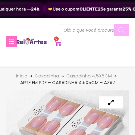
ualquer hora —
24h
.
Use o cupom
CLIENTE25
e garanta
25% O
0
Início
Casadinha
Casadinha 4,5X5CM
ARTE EM PDF – CASADINHA 4,5X5CM – AZ92