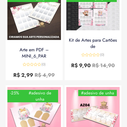
Kit de Artes para Cartões
de
Arte em PDF –
(0)
MINI_6_PAR
Avaliação
0
R$
9,90
R$
14,90
(0)
de
Avaliação
5
0
R$
2,99
R$
4,99
de
5
-25%
#adesivo de
#adesivo de unha
unha