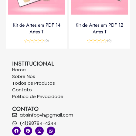
Kit de Artes em PDF 14
Kit de Artes em PDF 12
Artes T
Artes T
(0)
(0)
Avaliação
Avaliação
0
0
R$
14,90
R$
19,90
R$
14,90
de
de
5
5
INSTITUCIONAL
Home
Sobre Nós
Todos os Produtos
Contato
Politica de Privacidade
CONTATO
absinfopvh@gmail.com
(41)98794-4244