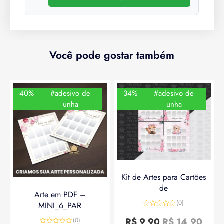
Você pode gostar também
-40%
#adesivo de
-34%
#adesivo de
unha
unha
Kit de Artes para Cartões
de
Arte em PDF –
(0)
MINI_6_PAR
Avaliação
0
R$
9,90
R$
14,90
(0)