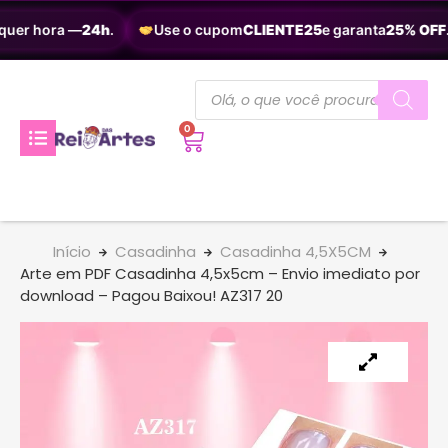
quer hora —
24h
.
Use o cupom
CLIENTE25
e garanta
25% OFF
.
0
Início
Casadinha
Casadinha 4,5X5CM
Arte em PDF Casadinha 4,5x5cm – Envio imediato por
download – Pagou Baixou! AZ317 20