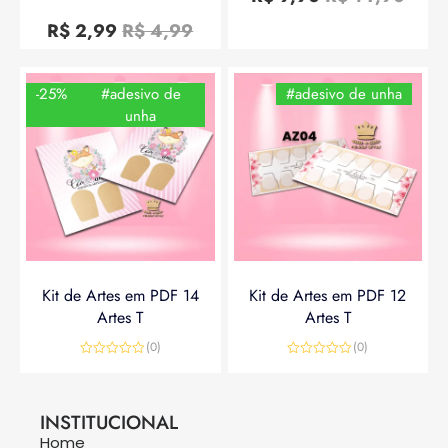
de
Avaliação
5
0
R$
2,99
R$
4,99
de
5
-25%
#adesivo de
#adesivo de unha
unha
Kit de Artes em PDF 14
Kit de Artes em PDF 12
Artes T
Artes T
(0)
(0)
Avaliação
Avaliação
0
0
R$
14,90
R$
19,90
R$
14,90
de
de
5
5
INSTITUCIONAL
Home