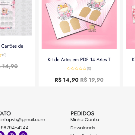
a Cartões de
(0)
Kit de Artes em PDF 14 Artes T
K
$
14,90
(0)
Avaliação
0
R$
14,90
R$
19,90
de
5
ATO
PEDIDOS
sinfopvh@gmail.com
Minha Conta
)98794-4244
Downloads