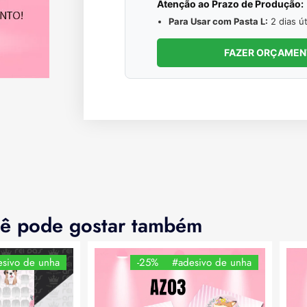
Atenção ao Prazo de Produção:
Para Usar com Pasta L:
2 dias út
FAZER ORÇAME
ê pode gostar também
sivo de unha
-25%
#adesivo de unha