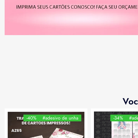
Voc
-40%
#adesivo de unha
-34%
#ade