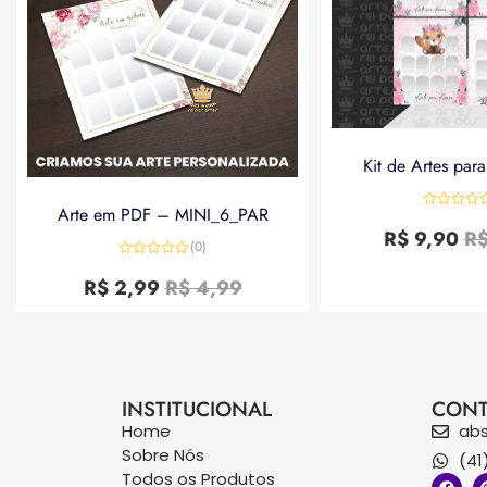
Kit de Artes par
Arte em PDF – MINI_6_PAR
Avaliação
0
R$
9,90
R
de
(0)
5
Avaliação
0
R$
2,99
R$
4,99
de
5
INSTITUCIONAL
CONT
Home
ab
Sobre Nós
(41
Todos os Produtos