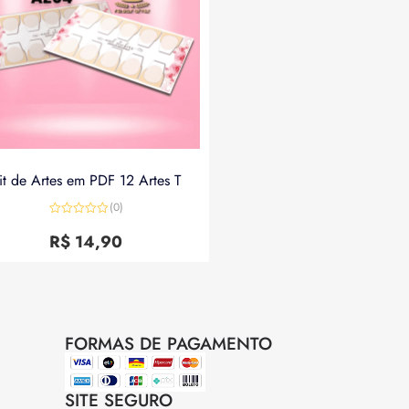
it de Artes em PDF 12 Artes T
(0)
Avaliação
0
R$
14,90
de
5
FORMAS DE PAGAMENTO
SITE SEGURO