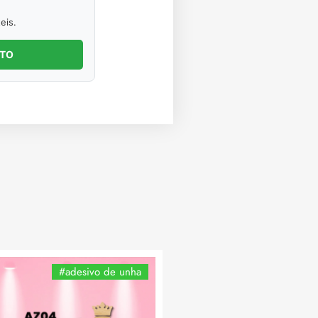
eis.
NTO
#adesivo de unha