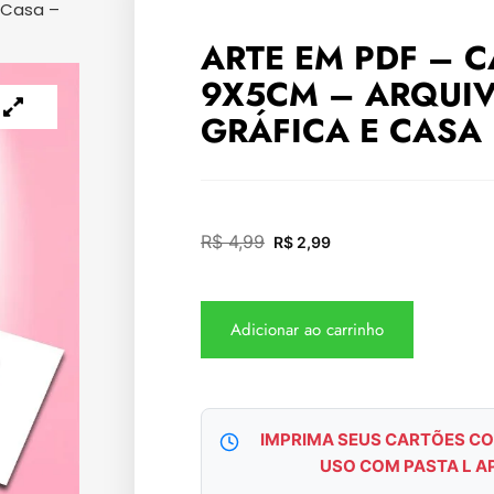
 Casa –
ARTE EM PDF – 
9X5CM – ARQUI
GRÁFICA E CASA 
R$
4,99
R$
2,99
Adicionar ao carrinho
IMPRIMA SEUS CARTÕES CO
USO COM PASTA L A