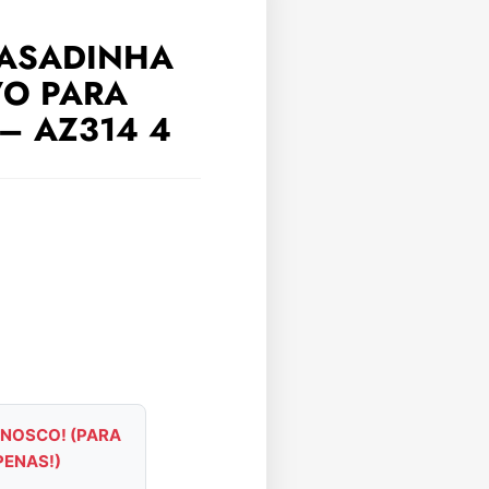
CASADINHA
VO PARA
– AZ314 4
NOSCO! (PARA
PENAS!)