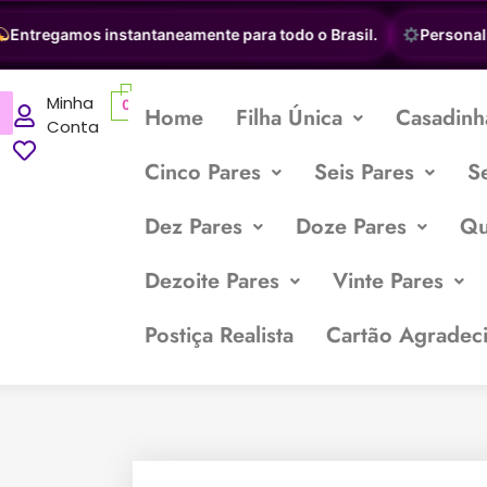
ntregamos instantaneamente para todo o Brasil.
Personalize
Minha
0
Home
Filha Única
Casadinh
Conta
Cinco Pares
Seis Pares
S
Dez Pares
Doze Pares
Qu
Dezoite Pares
Vinte Pares
Postiça Realista
Cartão Agradec