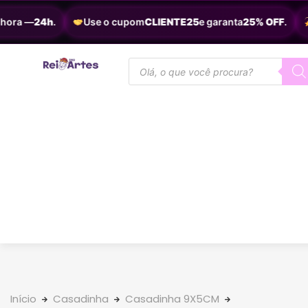
ora —
24h
.
Use o cupom
CLIENTE25
e garanta
25% OFF
.
E
Início
Casadinha
Casadinha 9X5CM