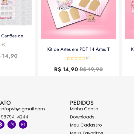
a Cartões de
(0)
Kit de Artes em PDF 14 Artes T
K
$
14,90
(0)
Avaliação
0
R$
14,90
R$
19,90
de
5
ATO
PEDIDOS
sinfopvh@gmail.com
Minha Conta
)98794-4244
Downloads
Meu Cadastro
Meus Favoritos