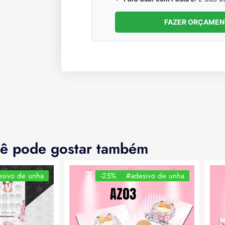
FAZER ORÇAME
ê pode gostar também
sivo de unha
-25%
#adesivo de unha