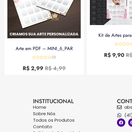
Kit de Artes par
Arte em PDF – MINI_6_PAR
Avaliação
0
R$
9,90
R
de
(0)
5
Avaliação
0
R$
2,99
R$
4,99
de
5
INSTITUCIONAL
CONT
Home
ab
Sobre Nós
(41
Todos os Produtos
Contato