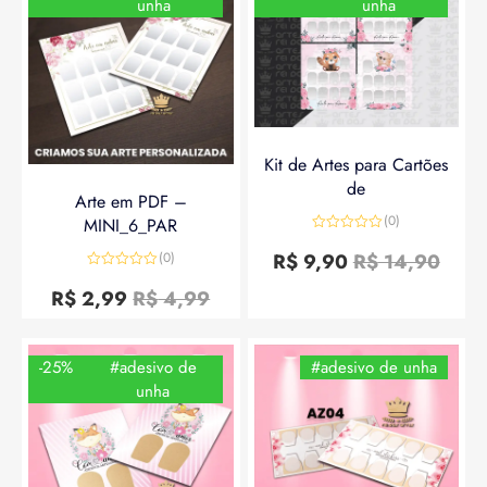
unha
unha
Kit de Artes para Cartões
de
Arte em PDF –
(0)
MINI_6_PAR
Avaliação
0
R$
9,90
R$
14,90
(0)
de
Avaliação
5
0
R$
2,99
R$
4,99
de
5
-25%
#adesivo de
#adesivo de unha
unha