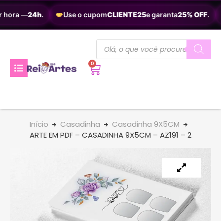
 hora —
24h
.
Use o cupom
CLIENTE25
e garanta
25% OFF
.
0
Início
Casadinha
Casadinha 9X5CM
ARTE EM PDF – CASADINHA 9X5CM – AZ191 – 2