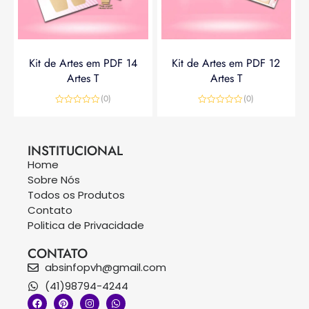
Kit de Artes em PDF 14
Kit de Artes em PDF 12
Artes T
Artes T
(0)
(0)
Avaliação
Avaliação
0
0
R$
14,90
R$
19,90
R$
14,90
de
de
5
5
INSTITUCIONAL
Home
Sobre Nós
Todos os Produtos
Contato
Politica de Privacidade
CONTATO
absinfopvh@gmail.com
(41)98794-4244