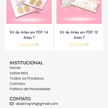
Kit de Artes em PDF 14
Kit de Artes em PDF 12
Artes T
Artes T
(0)
(0)
Avaliação
Avaliação
0
0
R$
14,90
R$
19,90
R$
14,90
de
de
5
5
INSTITUCIONAL
Home
Sobre Nós
Todos os Produtos
Contato
Politica de Privacidade
CONTATO
absinfopvh@gmail.com