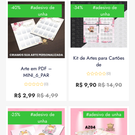
-40%
#adesivo de
-34%
#adesivo de
unha
unha
Kit de Artes para Cartões
de
Arte em PDF –
(0)
MINI_6_PAR
Avaliação
0
R$
9,90
R$
14,90
(0)
de
Avaliação
5
0
R$
2,99
R$
4,99
de
5
-25%
#adesivo de
#adesivo de unha
unha