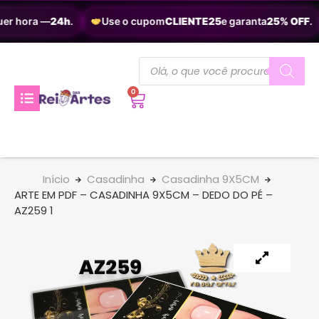
er hora —
24h
.
Use o cupom
CLIENTE25
e garanta
25% OFF
.
0
Início
Casadinha
Casadinha 9X5CM
ARTE EM PDF – CASADINHA 9X5CM – DEDO DO PÉ –
AZ259 1