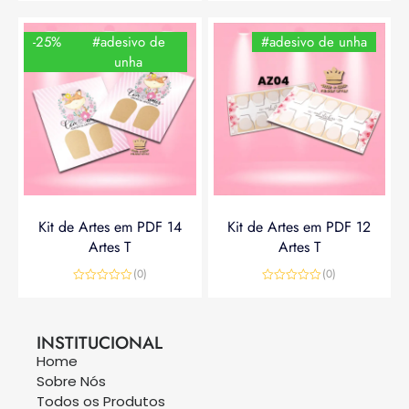
-25%
#adesivo de
#adesivo de unha
unha
Kit de Artes em PDF 14
Kit de Artes em PDF 12
Artes T
Artes T
(0)
(0)
Avaliação
Avaliação
0
0
R$
14,90
R$
19,90
R$
14,90
de
de
5
5
INSTITUCIONAL
Home
Sobre Nós
Todos os Produtos