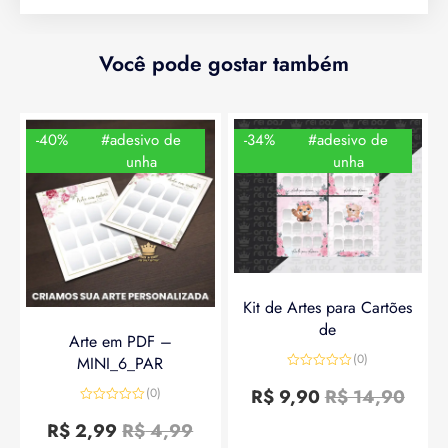
Você pode gostar também
-40%
#adesivo de
-34%
#adesivo de
unha
unha
Kit de Artes para Cartões
de
Arte em PDF –
(0)
MINI_6_PAR
Avaliação
0
R$
9,90
R$
14,90
(0)
de
Avaliação
5
0
R$
2,99
R$
4,99
de
5