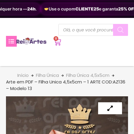
lquer hora —
24h
.
Use o cupom
CLIENTE25
e garanta
25% OFF
.
0
Início
Filha Única
Filha Única 4,5x5cm
Arte em PDF – Filha Unica 4,5x5cm – 1 ARTE COD:AZ136
– Modelo 13