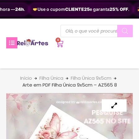
hora —
24h
.
Use o cupom
CLIENTE25
e garanta
25% OFF
.
0
Início
Filha Única
Filha Única 9x5cm
Arte em PDF Filha Única 9x5cm – AZ565 8