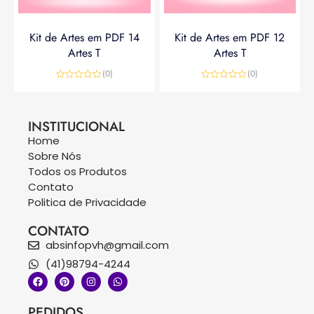
Kit de Artes em PDF 14
Kit de Artes em PDF 12
Artes T
Artes T
(0)
(0)
Avaliação
Avaliação
0
0
R$
14,90
R$
19,90
R$
14,90
de
de
5
5
INSTITUCIONAL
Home
Sobre Nós
Todos os Produtos
Contato
Politica de Privacidade
CONTATO
absinfopvh@gmail.com
(41)98794-4244
PEDIDOS