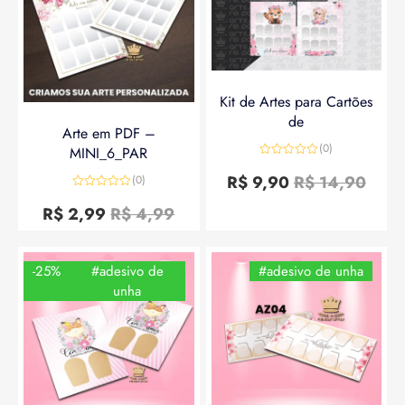
Kit de Artes para Cartões
de
Arte em PDF –
(0)
MINI_6_PAR
Avaliação
0
R$
9,90
R$
14,90
(0)
de
Avaliação
5
0
R$
2,99
R$
4,99
de
5
-25%
#adesivo de
#adesivo de unha
unha