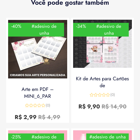
Você pode gostar também
-40%
#adesivo de
-34%
#adesivo de
unha
unha
Kit de Artes para Cartões
de
Arte em PDF –
(0)
MINI_6_PAR
Avaliação
0
R$
9,90
R$
14,90
(0)
de
Avaliação
5
0
R$
2,99
R$
4,99
de
5
-25%
#adesivo de
#adesivo de unha