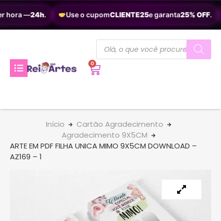
r hora —
24h
.
Use o cupom
CLIENTE25
e garanta
25% OFF
.
0
Início
Cartão Agradecimento
Agradecimento 9X5CM
ARTE EM PDF FILHA UNICA MIMO 9X5CM DOWNLOAD –
AZ169 – 1