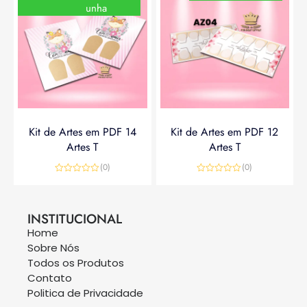
unha
Kit de Artes em PDF 14
Kit de Artes em PDF 12
Artes T
Artes T
(0)
(0)
Avaliação
Avaliação
0
0
R$
14,90
R$
19,90
R$
14,90
de
de
5
5
INSTITUCIONAL
Home
Sobre Nós
Todos os Produtos
Contato
Politica de Privacidade