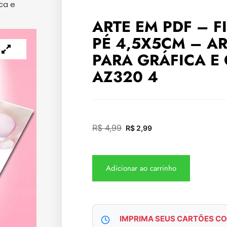
ca e
ARTE EM PDF – F
PÉ 4,5X5CM – A
PARA GRÁFICA E
AZ320 4
R$
4,99
R$
2,99
Adicionar ao carrinho
IMPRIMA SEUS CARTÕES CO