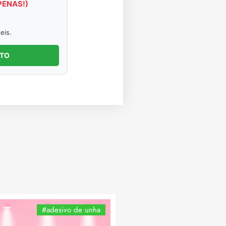
PENAS!)
eis.
NTO
#adesivo de unha