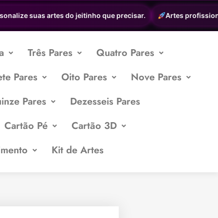
alize suas artes do jeitinho que precisar.
Artes profissionais
a
Três Pares
Quatro Pares
ete Pares
Oito Pares
Nove Pares
inze Pares
Dezesseis Pares
Cartão Pé
Cartão 3D
imento
Kit de Artes