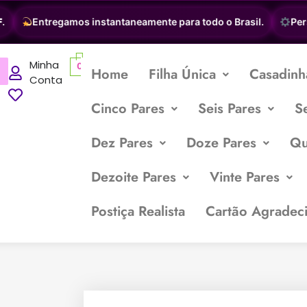
Entregamos instantaneamente para todo o Brasil.
Person
Minha
0
Home
Filha Única
Casadinh
Conta
Cinco Pares
Seis Pares
S
Dez Pares
Doze Pares
Qu
Dezoite Pares
Vinte Pares
Postiça Realista
Cartão Agradec