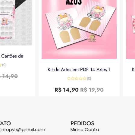
a Cartões de
(0)
Kit de Artes em PDF 14 Artes T
K
$
14,90
(0)
Avaliação
0
R$
14,90
R$
19,90
de
5
ATO
PEDIDOS
sinfopvh@gmail.com
Minha Conta