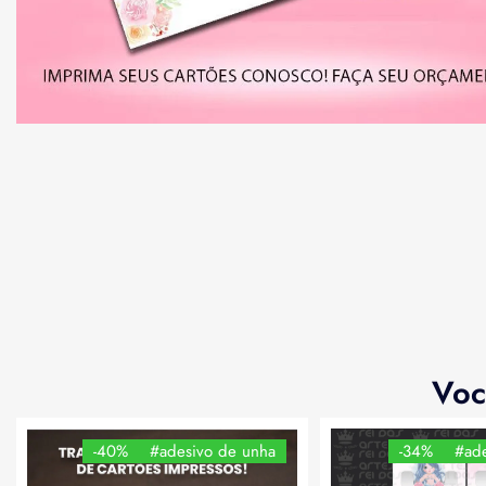
Voc
-40%
#adesivo de unha
-34%
#ade