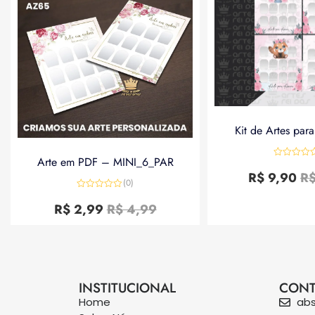
Kit de Artes par
Arte em PDF – MINI_6_PAR
Avaliação
0
R$
9,90
R
de
(0)
5
Avaliação
0
R$
2,99
R$
4,99
de
5
INSTITUCIONAL
CONT
Home
ab