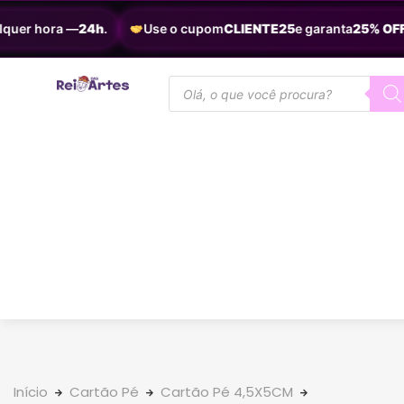
uer hora —
24h
.
Use o cupom
CLIENTE25
e garanta
25% OFF
.
Início
Cartão Pé
Cartão Pé 4,5X5CM