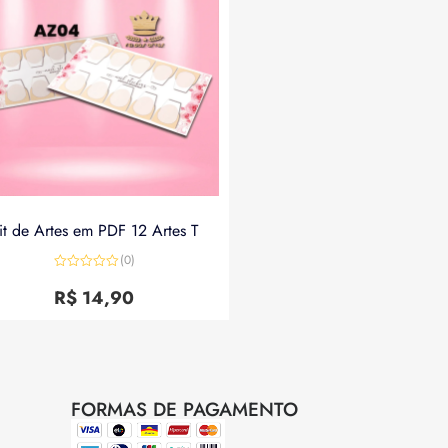
it de Artes em PDF 12 Artes T
(0)
Avaliação
0
R$
14,90
de
5
FORMAS DE PAGAMENTO