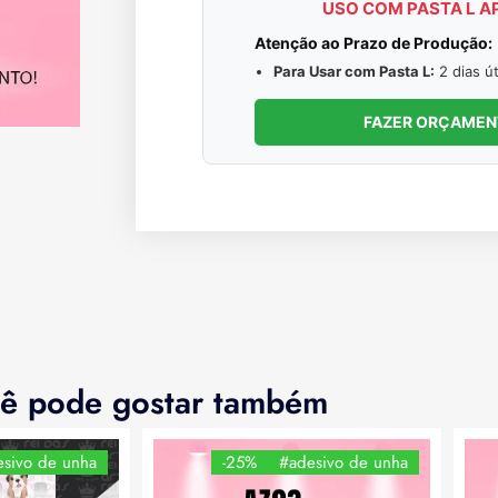
USO COM PASTA L A
Atenção ao Prazo de Produção:
Para Usar com Pasta L:
2 dias út
FAZER ORÇAME
ê pode gostar também
sivo de unha
-25%
#adesivo de unha