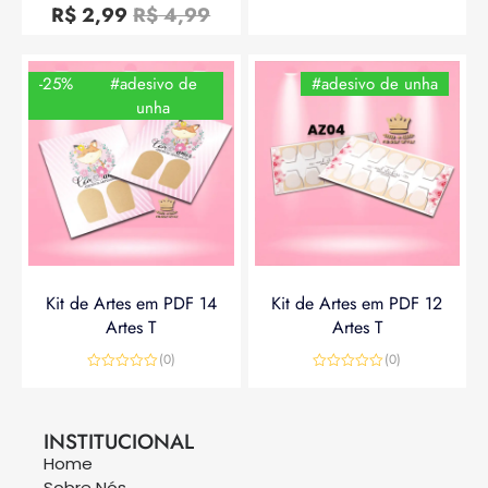
0
R$
2,99
R$
4,99
de
5
-25%
#adesivo de
#adesivo de unha
unha
Kit de Artes em PDF 14
Kit de Artes em PDF 12
Artes T
Artes T
(0)
(0)
Avaliação
Avaliação
0
0
R$
14,90
R$
19,90
R$
14,90
de
de
5
5
INSTITUCIONAL
Home
Sobre Nós