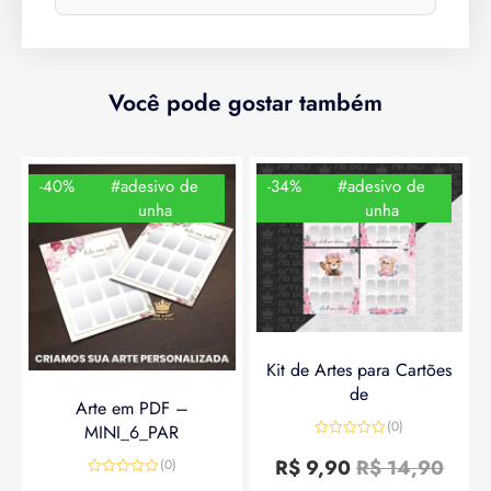
Você pode gostar também
-40%
#adesivo de
-34%
#adesivo de
unha
unha
Kit de Artes para Cartões
de
Arte em PDF –
(0)
MINI_6_PAR
Avaliação
0
R$
9,90
R$
14,90
(0)
de
Avaliação
5