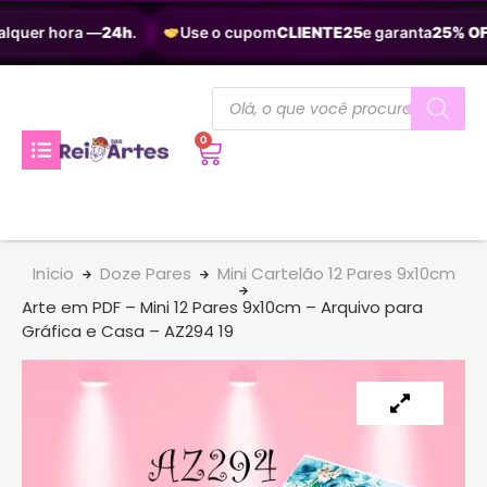
lquer hora —
24h
.
Use o cupom
CLIENTE25
e garanta
25% OFF
0
Início
Doze Pares
Mini Cartelão 12 Pares 9x10cm
Arte em PDF – Mini 12 Pares 9x10cm – Arquivo para
Gráfica e Casa – AZ294 19