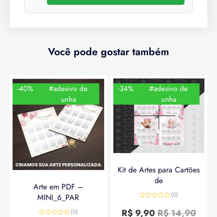
Você pode gostar também
-40%
#adesivo de
-34%
#adesivo de
unha
unha
Kit de Artes para Cartões
de
Arte em PDF –
(0)
MINI_6_PAR
Avaliação
0
R$
9,90
R$
14,90
(0)
de