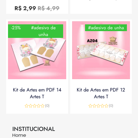
Avaliação
5
0
R$
2,99
R$
4,99
de
5
-25%
#adesivo de
#adesivo de unha
unha
Kit de Artes em PDF 14
Kit de Artes em PDF 12
Artes T
Artes T
(0)
(0)
Avaliação
Avaliação
0
0
R$
14,90
R$
19,90
R$
14,90
de
de
5
5
INSTITUCIONAL
Home