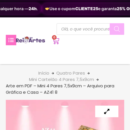
alquer hora —
24h
.
Use o cupom
CLIENTE25
e garanta
25% OF
0
Início
Quatro Pares
Mini Cartelão 4 Pares 7,5x9cm
Arte em PDF – Mini 4 Pares 7,5x9cm – Arquivo para
Gráfica e Casa – AZ41 8