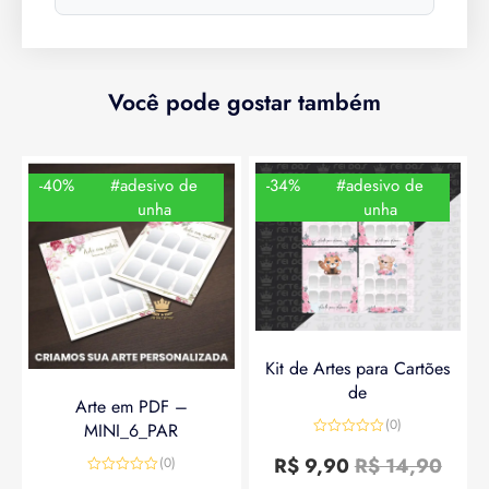
Você pode gostar também
-40%
#adesivo de
-34%
#adesivo de
unha
unha
Kit de Artes para Cartões
de
Arte em PDF –
(0)
MINI_6_PAR
Avaliação
0
R$
9,90
R$
14,90
(0)
de
Avaliação
5