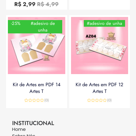
0
R$
2,99
R$
4,99
de
5
-25%
#adesivo de
#adesivo de unha
unha
Kit de Artes em PDF 14
Kit de Artes em PDF 12
Artes T
Artes T
(0)
(0)
Avaliação
Avaliação
0
0
R$
14,90
R$
19,90
R$
14,90
de
de
5
5
INSTITUCIONAL
Home
Sobre Nós