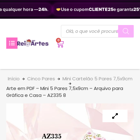
 qualquer hora —
24h
.
Use o cupom
CLIENTE25
e garanta
25%
0
Início
Cinco Pares
Mini Cartelão 5 Pares 7,5x9cm
Arte em PDF – Mini 5 Pares 7,5x9cm – Arquivo para
Gráfica e Casa – AZ335 8