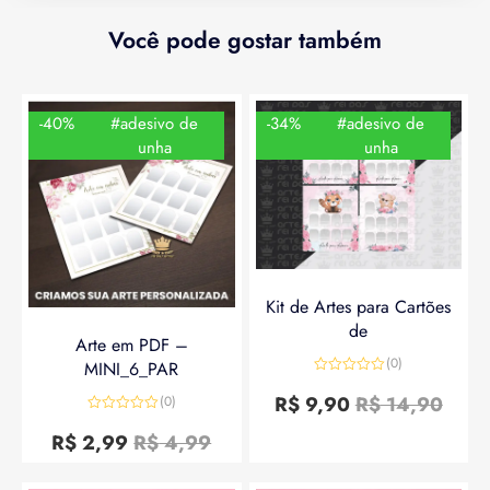
Você pode gostar também
-40%
#adesivo de
-34%
#adesivo de
unha
unha
Kit de Artes para Cartões
de
Arte em PDF –
(0)
MINI_6_PAR
Avaliação
0
R$
9,90
R$
14,90
(0)
de
Avaliação
5
0
R$
2,99
R$
4,99
de
5