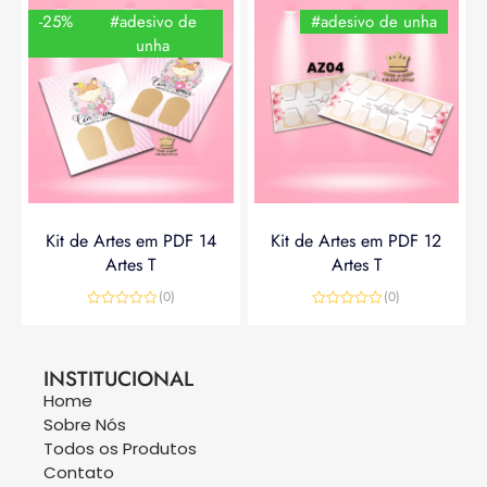
-25%
#adesivo de
#adesivo de unha
unha
Kit de Artes em PDF 14
Kit de Artes em PDF 12
Artes T
Artes T
(0)
(0)
Avaliação
Avaliação
0
0
R$
14,90
R$
19,90
R$
14,90
de
de
5
5
INSTITUCIONAL
Home
Sobre Nós
Todos os Produtos
Contato