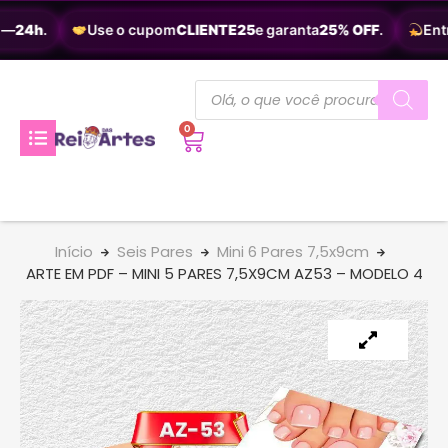
—
24h
.
Use o cupom
CLIENTE25
e garanta
25% OFF
.
Entr
0
Início
Seis Pares
Mini 6 Pares 7,5x9cm
ARTE EM PDF – MINI 5 PARES 7,5X9CM AZ53 – MODELO 4