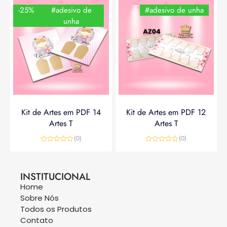
-25%
#adesivo de
#adesivo de unha
unha
Kit de Artes em PDF 14
Kit de Artes em PDF 12
Artes T
Artes T
(0)
(0)
Avaliação
Avaliação
0
0
R$
14,90
R$
19,90
R$
14,90
de
de
5
5
INSTITUCIONAL
Home
Sobre Nós
Todos os Produtos
Contato