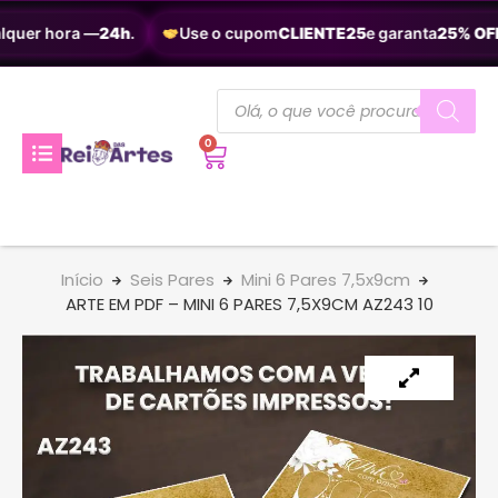
lquer hora —
24h
.
Use o cupom
CLIENTE25
e garanta
25% OFF
.
0
Início
Seis Pares
Mini 6 Pares 7,5x9cm
ARTE EM PDF – MINI 6 PARES 7,5X9CM AZ243 10