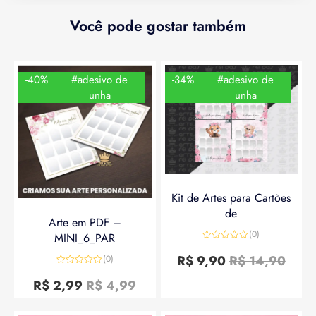
Você pode gostar também
-40%
#adesivo de
-34%
#adesivo de
unha
unha
Kit de Artes para Cartões
de
Arte em PDF –
(0)
MINI_6_PAR
Avaliação
0
R$
9,90
R$
14,90
(0)
de
Avaliação
5
0
R$
2,99
R$
4,99
de
5