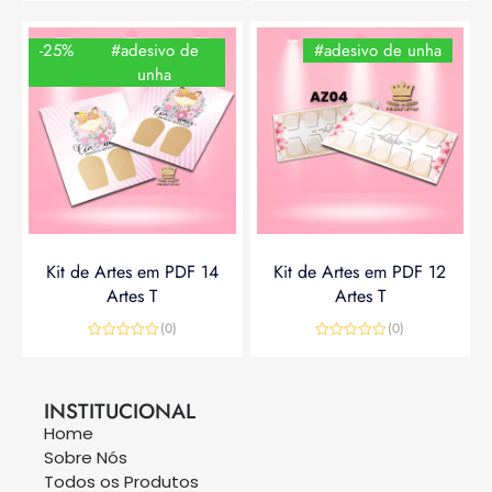
-25%
#adesivo de
#adesivo de unha
unha
Kit de Artes em PDF 14
Kit de Artes em PDF 12
Artes T
Artes T
(0)
(0)
Avaliação
Avaliação
0
0
R$
14,90
R$
19,90
R$
14,90
de
de
5
5
INSTITUCIONAL
Home
Sobre Nós
Todos os Produtos