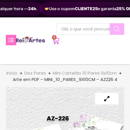
alquer hora —
24h
.
Use o cupom
CLIENTE25
e garanta
25% OF
0
Início
Dez Pares
Mini Cartelão 10 Pares 9x10cm
Arte em PDF – MINI_10_PARES_9X10CM – AZ226 4