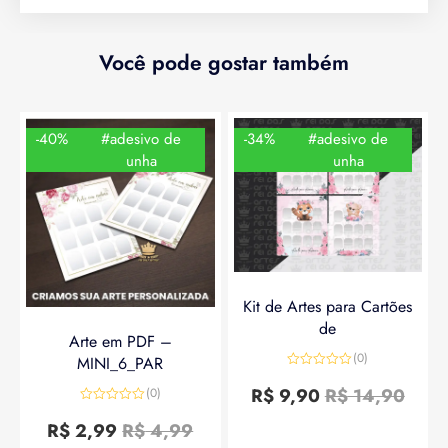
Você pode gostar também
-40%
#adesivo de
-34%
#adesivo de
unha
unha
Kit de Artes para Cartões
de
Arte em PDF –
(0)
MINI_6_PAR
Avaliação
0
R$
9,90
R$
14,90
(0)
de
Avaliação
5
0
R$
2,99
R$
4,99
de
5