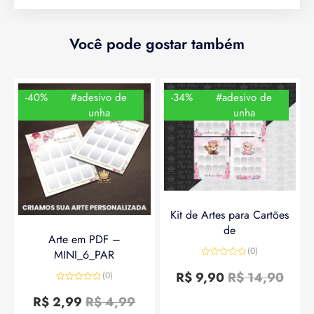
Você pode gostar também
-40%
#adesivo de
-34%
#adesivo de
unha
unha
Kit de Artes para Cartões
de
Arte em PDF –
(0)
MINI_6_PAR
Avaliação
0
R$
9,90
R$
14,90
(0)
de
Avaliação
5
0
R$
2,99
R$
4,99
de
5