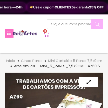
r hora —
24h
.
Use o cupom
CLIENTE25
e garanta
25% OFF
.
0
Início
Cinco Pares
Mini Cartelão 5 Pares 7,5x9cm
Arte em PDF – MINI_5_PARES_7,5X9CM – AZ60 6