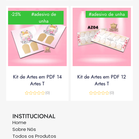
-25%
#adesivo de
#adesivo de unha
unha
Kit de Artes em PDF 14
Kit de Artes em PDF 12
Artes T
Artes T
(0)
(0)
Avaliação
Avaliação
0
0
R$
14,90
R$
19,90
R$
14,90
de
de
5
5
INSTITUCIONAL
Home
Sobre Nós
Todos os Produtos