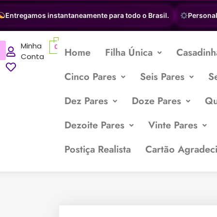
ntregamos instantaneamente para todo o Brasil.
Personalize
Minha
0
Home
Filha Única
Casadinh
Conta
Cinco Pares
Seis Pares
S
Dez Pares
Doze Pares
Qu
Dezoite Pares
Vinte Pares
Postiça Realista
Cartão Agradec