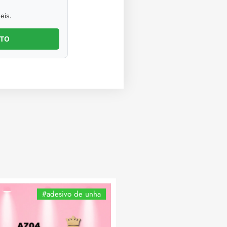
eis.
NTO
#adesivo de unha