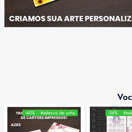
Voc
-40%
#adesivo de unha
-34%
#ade