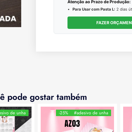
Atenção ao Prazo de Produção:
Para Usar com Pasta L:
2 dias út
FAZER ORÇAME
ê pode gostar também
sivo de unha
-25%
#adesivo de unha