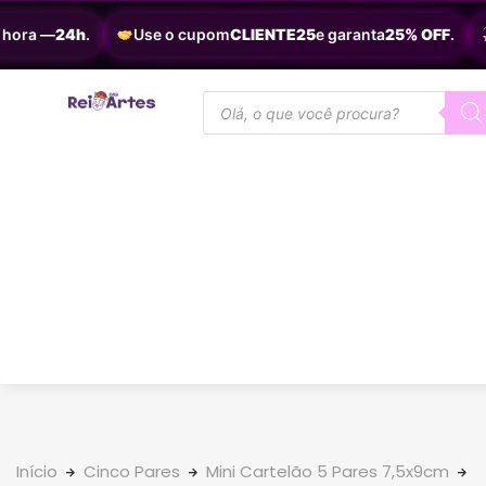
ora —
24h
.
Use o cupom
CLIENTE25
e garanta
25% OFF
.
E
Início
Cinco Pares
Mini Cartelão 5 Pares 7,5x9cm