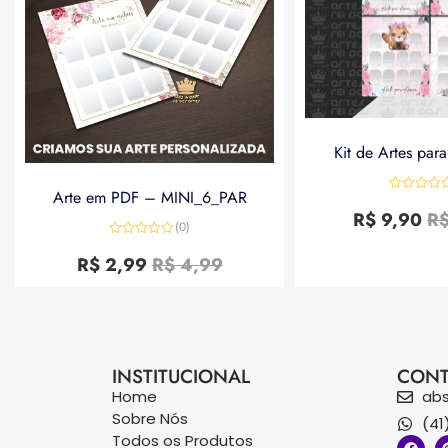
Kit de Artes par
Arte em PDF – MINI_6_PAR
Avaliação
0
R$
9,90
R
de
(0)
5
Avaliação
0
R$
2,99
R$
4,99
de
5
INSTITUCIONAL
CONT
Home
ab
Sobre Nós
(41
Todos os Produtos