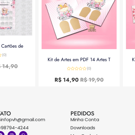
a Cartões de
(0)
Kit de Artes em PDF 14 Artes T
K
$
14,90
(0)
Avaliação
0
R$
14,90
R$
19,90
de
5
ATO
PEDIDOS
sinfopvh@gmail.com
Minha Conta
)98794-4244
Downloads