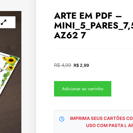
ARTE EM PDF –
MINI_5_PARES_7
AZ62 7
R$
4,99
R$
2,99
Adicionar ao carrinho
IMPRIMA SEUS CARTÕES CO
USO COM PASTA L A