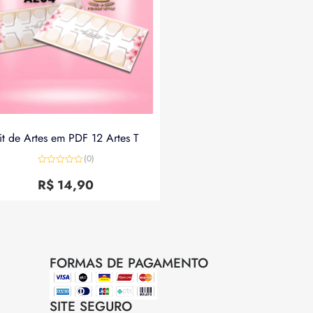
it de Artes em PDF 12 Artes T
(0)
Avaliação
0
R$
14,90
de
5
FORMAS DE PAGAMENTO
SITE SEGURO