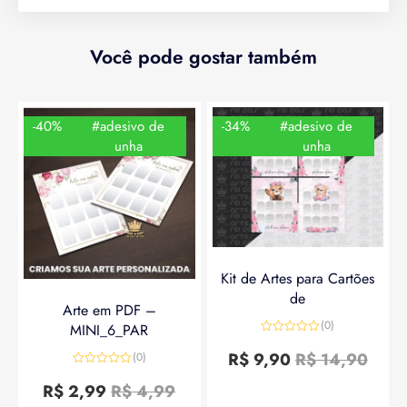
Você pode gostar também
-40%
#adesivo de
-34%
#adesivo de
unha
unha
Kit de Artes para Cartões
de
Arte em PDF –
(0)
MINI_6_PAR
Avaliação
0
R$
9,90
R$
14,90
(0)
de
Avaliação
5
0
R$
2,99
R$
4,99
de
5