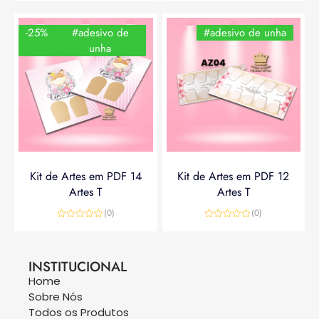
-25%
#adesivo de
#adesivo de unha
unha
Kit de Artes em PDF 14
Kit de Artes em PDF 12
Artes T
Artes T
(0)
(0)
Avaliação
Avaliação
0
0
R$
14,90
R$
19,90
R$
14,90
de
de
5
5
INSTITUCIONAL
Home
Sobre Nós
Todos os Produtos