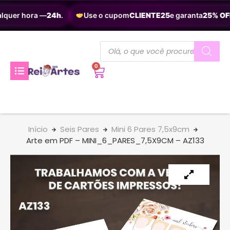
lquer hora —
24h
.
Use o cupom
CLIENTE25
e garanta
25% OFF
0
Início
Seis Pares
Mini 6 Pares 7,5x9cm
Arte em PDF – MINI_6_PARES_7,5X9CM – AZ133