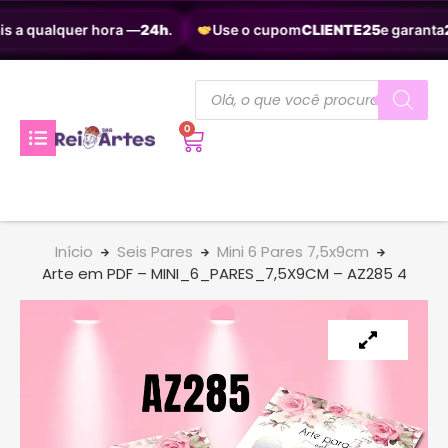
s a qualquer hora —
24h
.
Use o cupom
CLIENTE25
e garanta
2
0
Início
Seis Pares
Mini 6 Pares 7,5x9cm
Arte em PDF – MINI_6_PARES_7,5X9CM – AZ285 4