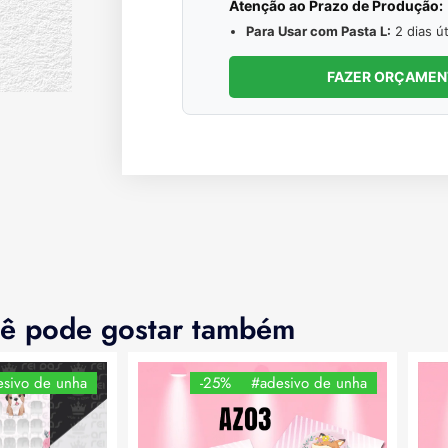
Atenção ao Prazo de Produção:
Para Usar com Pasta L:
2 dias út
FAZER ORÇAME
ê pode gostar também
sivo de unha
-25%
#adesivo de unha