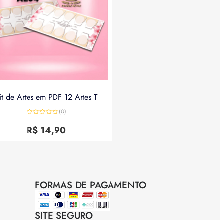
it de Artes em PDF 12 Artes T
(0)
Avaliação
0
R$
14,90
de
5
FORMAS DE PAGAMENTO
SITE SEGURO