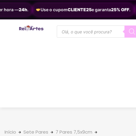
 hora —
24h
.
Use o cupom
CLIENTE25
e garanta
25% OFF
.
Início
Sete Pares
7 Pares 7,5x9cm