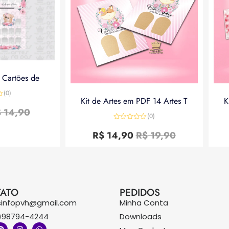
a Cartões de
(0)
Kit de Artes em PDF 14 Artes T
K
$
14,90
(0)
Avaliação
0
R$
14,90
R$
19,90
de
5
ATO
PEDIDOS
sinfopvh@gmail.com
Minha Conta
)98794-4244
Downloads