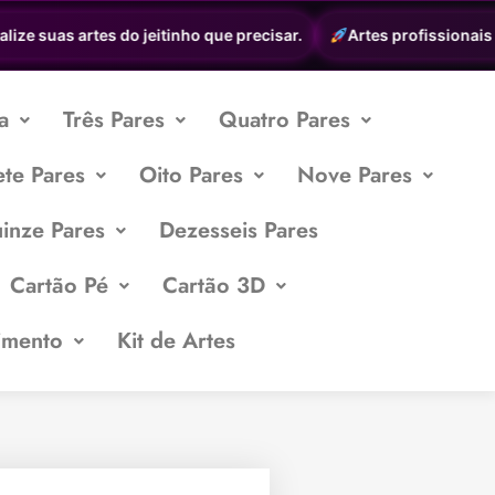
e suas artes do jeitinho que precisar.
Artes profissionais a p
a
Três Pares
Quatro Pares
ete Pares
Oito Pares
Nove Pares
inze Pares
Dezesseis Pares
Cartão Pé
Cartão 3D
imento
Kit de Artes