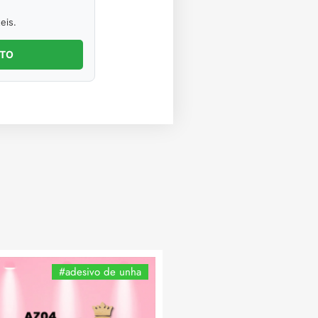
eis.
NTO
#adesivo de unha