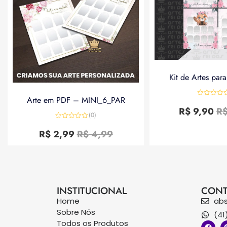
Kit de Artes par
Arte em PDF – MINI_6_PAR
Avaliação
0
R$
9,90
R
de
(0)
5
Avaliação
0
R$
2,99
R$
4,99
de
5
INSTITUCIONAL
CONT
Home
ab
Sobre Nós
(41
Todos os Produtos