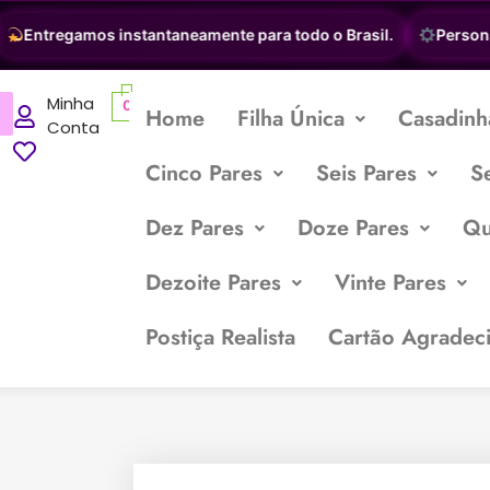
Entregamos instantaneamente para todo o Brasil.
Personaliz
Minha
0
Home
Filha Única
Casadinh
Conta
Cinco Pares
Seis Pares
S
Dez Pares
Doze Pares
Qu
Dezoite Pares
Vinte Pares
Postiça Realista
Cartão Agradec