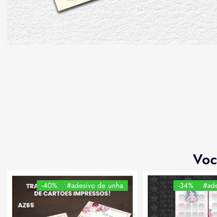
Voc
-40%
#adesivo de unha
-34%
#ade