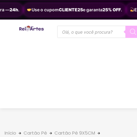
 —
24h
.
Use o cupom
CLIENTE25
e garanta
25% OFF
.
Ent
Início
Cartão Pé
Cartão Pé 9X5CM