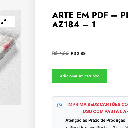
ARTE EM PDF – P
AZ184 – 1
R$
4,99
R$
2,99
Adicionar ao carrinho
IMPRIMA SEUS CARTÕES CO
USO COM PASTA L A
Atenção ao Prazo de Produção:
Para Usar com Pasta L:
2 dias út