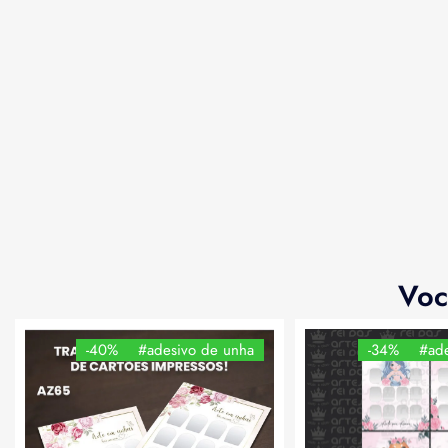
Voc
-40%
#adesivo de unha
-34%
#ade