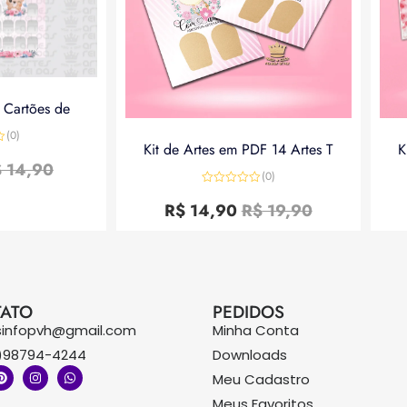
a Cartões de
(0)
Kit de Artes em PDF 14 Artes T
K
$
14,90
(0)
Avaliação
0
R$
14,90
R$
19,90
de
5
ATO
PEDIDOS
sinfopvh@gmail.com
Minha Conta
)98794-4244
Downloads
Meu Cadastro
Meus Favoritos