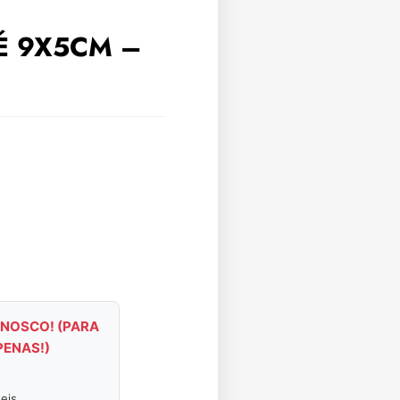
É 9X5CM –
NOSCO! (PARA
PENAS!)
eis.