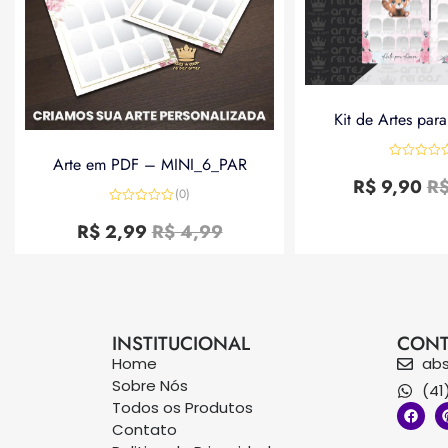
Kit de Artes par
Arte em PDF – MINI_6_PAR
Avaliação
0
R$
9,90
R
de
(0)
5
Avaliação
0
R$
2,99
R$
4,99
de
5
INSTITUCIONAL
CONT
Home
ab
Sobre Nós
(41
Todos os Produtos
Contato