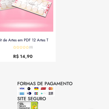
it de Artes em PDF 12 Artes T
(0)
Avaliação
0
R$
14,90
de
5
FORMAS DE PAGAMENTO
SITE SEGURO