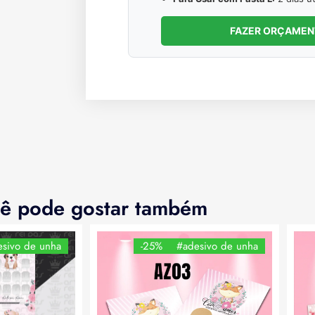
FAZER ORÇAME
ê pode gostar também
sivo de unha
-25%
#adesivo de unha