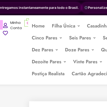
regamos instantaneamente para todo o Brasil.
Personalize su
Minha
0
Home
Filha Única
Casadinh
Conta
Cinco Pares
Seis Pares
S
Dez Pares
Doze Pares
Qu
Dezoite Pares
Vinte Pares
Postiça Realista
Cartão Agradec