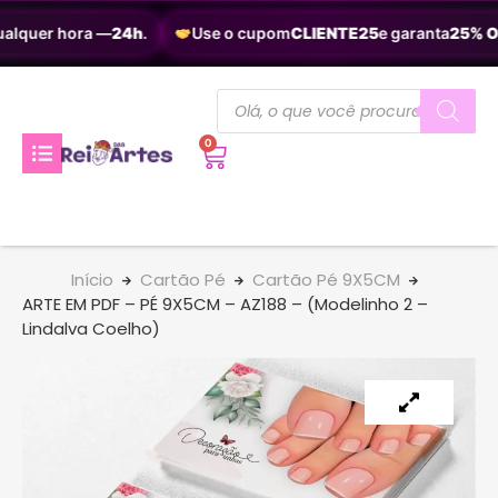
alquer hora —
24h
.
Use o cupom
CLIENTE25
e garanta
25% OF
0
Início
Cartão Pé
Cartão Pé 9X5CM
ARTE EM PDF – PÉ 9X5CM – AZ188 – (Modelinho 2 –
Lindalva Coelho)