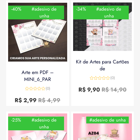
-40%
#adesivo de
-34%
#adesivo de
unha
unha
Kit de Artes para Cartões
de
Arte em PDF –
(0)
MINI_6_PAR
Avaliação
0
R$
9,90
R$
14,90
(0)
de
Avaliação
5
0
R$
2,99
R$
4,99
de
5
-25%
#adesivo de
#adesivo de unha
unha