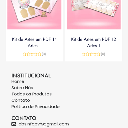
Kit de Artes em PDF 14
Kit de Artes em PDF 12
Artes T
Artes T
(0)
(0)
Avaliação
Avaliação
0
0
R$
14,90
R$
19,90
R$
14,90
de
de
5
5
INSTITUCIONAL
Home
Sobre Nós
Todos os Produtos
Contato
Politica de Privacidade
CONTATO
absinfopvh@gmail.com