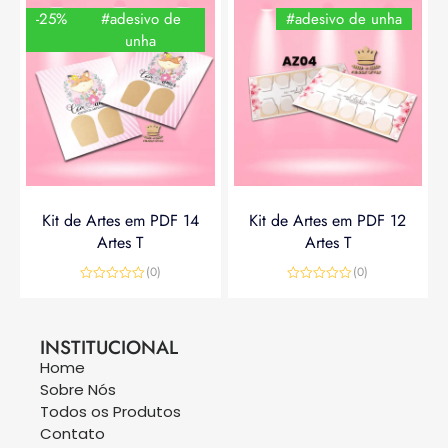
-25%
#adesivo de
#adesivo de unha
unha
Kit de Artes em PDF 14
Kit de Artes em PDF 12
Artes T
Artes T
(0)
(0)
Avaliação
Avaliação
0
0
R$
14,90
R$
19,90
R$
14,90
de
de
5
5
INSTITUCIONAL
Home
Sobre Nós
Todos os Produtos
Contato