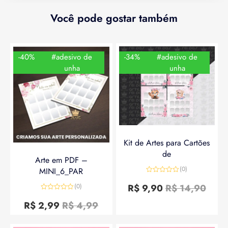
Você pode gostar também
-40%
#adesivo de
-34%
#adesivo de
unha
unha
Kit de Artes para Cartões
de
Arte em PDF –
(0)
MINI_6_PAR
Avaliação
0
R$
9,90
R$
14,90
(0)
de
Avaliação
5
0
R$
2,99
R$
4,99
de
5