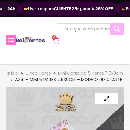
a —
24h
.
Use o cupom
CLIENTE25
e garanta
25% OFF
.
Ent
0
Início
Cinco Pares
Mini Cartelão 5 Pares 7,5x9cm
AZ61 – MINI 5 PARES 7,5X9CM – MODELO 01- 01 ARTE