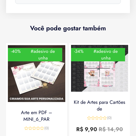
Você pode gostar também
-40%
#adesivo de
-34%
#adesivo de
unha
unha
Kit de Artes para Cartões
de
Arte em PDF –
(0)
MINI_6_PAR
Avaliação
0
R$
9,90
R$
14,90
(0)
de
Avaliação
5