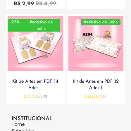
0
R$
2,99
R$
4,99
de
5
-25%
#adesivo de
#adesivo de unha
unha
Kit de Artes em PDF 14
Kit de Artes em PDF 12
Artes T
Artes T
(0)
(0)
Avaliação
Avaliação
0
0
R$
14,90
R$
19,90
R$
14,90
de
de
5
5
INSTITUCIONAL
Home
Sobre Nós