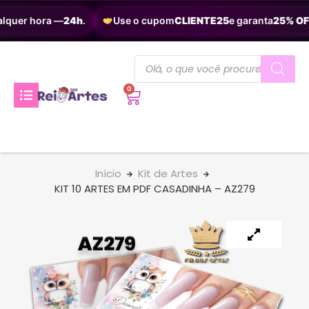
lquer hora —
24h
.
Use o cupom
CLIENTE25
e garanta
25% OFF
0
Início
Kit de Artes
KIT 10 ARTES EM PDF CASADINHA – AZ279