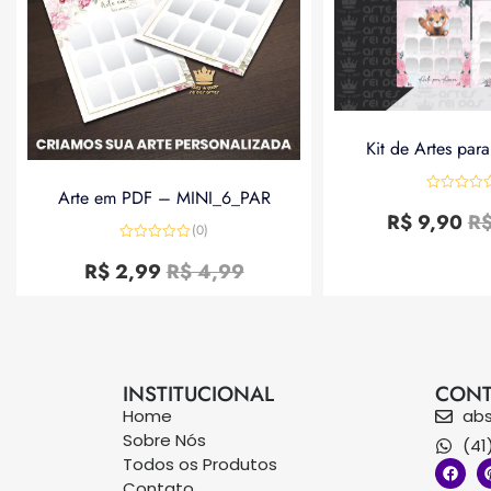
Kit de Artes par
Arte em PDF – MINI_6_PAR
Avaliação
0
R$
9,90
R
de
(0)
5
Avaliação
0
R$
2,99
R$
4,99
de
5
INSTITUCIONAL
CONT
Home
ab
Sobre Nós
(41
Todos os Produtos
Contato