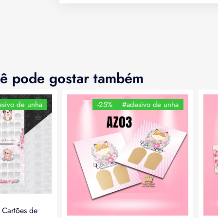
ê pode gostar também
sivo de unha
-25%
#adesivo de unha
a Cartões de