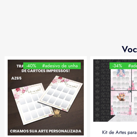
Voc
-40%
#adesivo de unha
-34%
#ade
Kit de Artes par