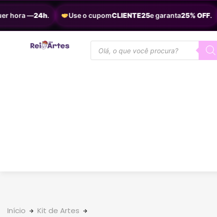
 hora —
24h
.
Use o cupom
CLIENTE25
e garanta
25% OFF
.
Início
Kit de Artes