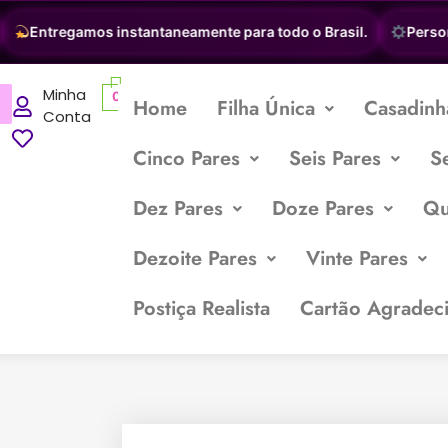
Entregamos instantaneamente para todo o Brasil.
Personali
Minha
0
Home
Filha Única
Casadinh
Conta
Cinco Pares
Seis Pares
S
Dez Pares
Doze Pares
Qu
Dezoite Pares
Vinte Pares
Postiça Realista
Cartão Agradec