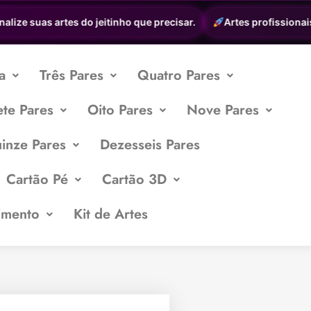
ze suas artes do jeitinho que precisar.
Artes profissionais a 
a
Três Pares
Quatro Pares
ete Pares
Oito Pares
Nove Pares
inze Pares
Dezesseis Pares
Cartão Pé
Cartão 3D
imento
Kit de Artes